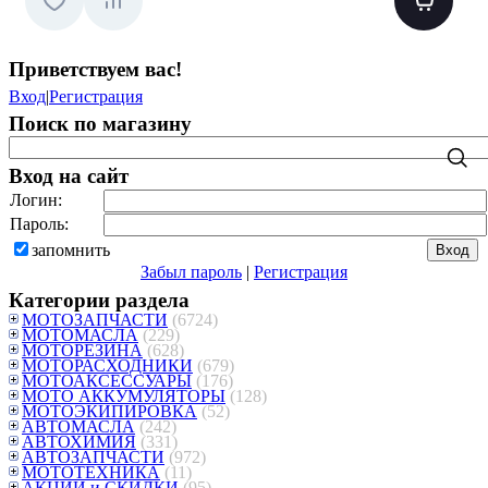
Приветствуем вас
!
Вход
|
Регистрация
Поиск по магазину
Вход на сайт
Логин:
Пароль:
запомнить
Забыл пароль
|
Регистрация
Категории раздела
МОТОЗАПЧАСТИ
(6724)
МОТОМАСЛА
(229)
МОТОРЕЗИНА
(628)
МОТОРАСХОДНИКИ
(679)
МОТОАКСЕССУАРЫ
(176)
МОТО АККУМУЛЯТОРЫ
(128)
МОТОЭКИПИРОВКА
(52)
АВТОМАСЛА
(242)
АВТОХИМИЯ
(331)
АВТОЗАПЧАСТИ
(972)
МОТОТЕХНИКА
(11)
АКЦИИ и СКИДКИ
(95)