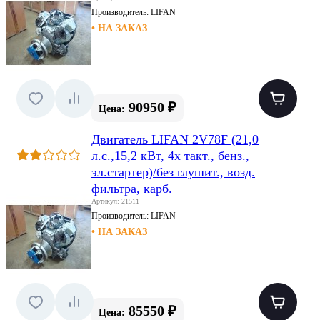
Производитель:
LIFAN
• НА ЗАКАЗ
90950 ₽
Цена:
Двигатель LIFAN 2V78F (21,0
л.с.,15,2 кВт, 4х такт., бенз.,
эл.стартер)/без глушит., возд.
фильтра, карб.
Артикул: 21511
Производитель:
LIFAN
• НА ЗАКАЗ
85550 ₽
Цена: