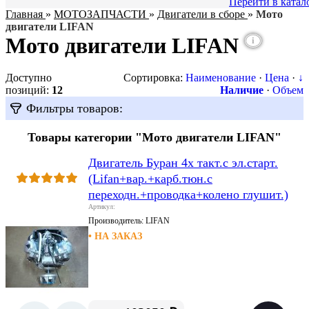
Перейти в катал
Главная
»
МОТОЗАПЧАСТИ
»
Двигатели в сборе
»
Мото
двигатели LIFAN
Мото двигатели LIFAN
i
Доступно
Сортировка:
Наименование
·
Цена
·
↓
позиций
:
12
Наличие
·
Объем
Фильтры товаров:
Товары категории "Мото двигатели LIFAN"
Двигатель Буран 4х такт.с эл.старт.
(Lifan+вар.+карб.тюн.с
переходн.+проводка+колено глушит.)
Артикул:
Производитель:
LIFAN
• НА ЗАКАЗ