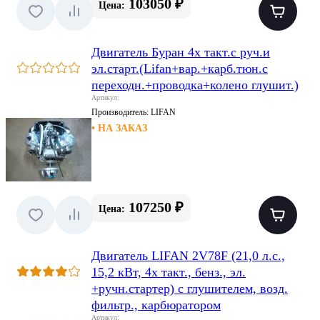
103050 ₽
Цена:
Двигатель Буран 4х такт.с руч.и
эл.старт.(Lifan+вар.+карб.тюн.с
переходн.+проводка+колено глушит.)
Артикул:
Производитель:
LIFAN
• НА ЗАКАЗ
107250 ₽
Цена:
Двигатель LIFAN 2V78F (21,0 л.с.,
15,2 кВт, 4х такт., бенз., эл.
+ручн.стартер) с глушителем, возд.
фильтр., карбюратором
Артикул: