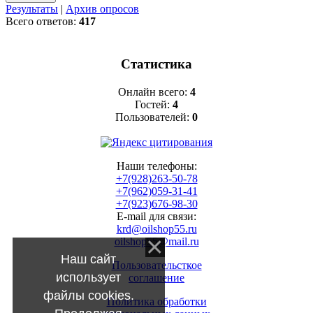
Результаты
|
Архив опросов
Всего ответов:
417
Статистика
Онлайн всего:
4
Гостей:
4
Пользователей:
0
Наши телефоны:
+7(928)263-50-78
+7(962)059-31-41
+7(923)676-98-30
E-mail для связи:
krd@oilshop55.ru
oilshop55@mail.ru
Наш сайт
Пользовательсткое
использует
соглашение
файлы cookies.
Политика обработки