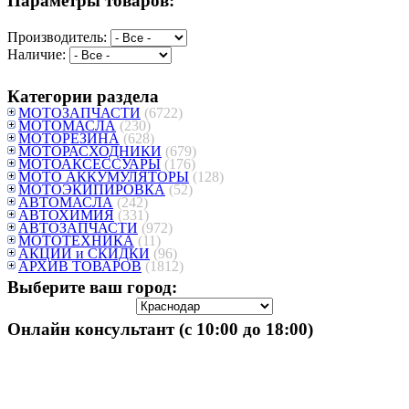
Параметры товаров:
Производитель:
Наличие:
Категории раздела
МОТОЗАПЧАСТИ
(6722)
МОТОМАСЛА
(230)
МОТОРЕЗИНА
(628)
МОТОРАСХОДНИКИ
(679)
МОТОАКСЕССУАРЫ
(176)
МОТО АККУМУЛЯТОРЫ
(128)
МОТОЭКИПИРОВКА
(52)
АВТОМАСЛА
(242)
АВТОХИМИЯ
(331)
АВТОЗАПЧАСТИ
(972)
МОТОТЕХНИКА
(11)
АКЦИИ и СКИДКИ
(96)
АРХИВ ТОВАРОВ
(1812)
Выберите ваш город:
Онлайн консультант (с 10:00 до 18:00)