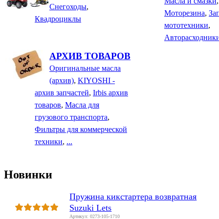
Масла и смазки
,
Снегоходы
,
Моторезина
,
За
Квадроциклы
мототехники
,
Авторасходник
АРХИВ ТОВАРОВ
Оригинальные масла
(архив)
,
KIYOSHI -
архив запчастей
,
Irbis архив
товаров
,
Масла для
грузового транспорта
,
Фильтры для коммерческой
техники
,
...
Новинки
Пружина кикстартера возвратная
Suzuki Lets
Артикул: 0273-105-1710