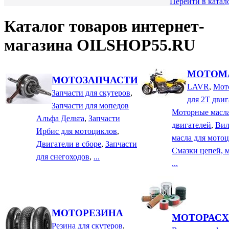
Перейти в катал
Каталог товаров интернет-
магазина OILSHOP55.RU
МОТОМ
МОТОЗАПЧАСТИ
LAVR
,
Мот
Запчасти для скутеров
,
для 2Т двиг
Запчасти для мопедов
Моторные масла
Альфа Дельта
,
Запчасти
двигателей
,
Вил
Ирбис для мотоциклов
,
масла для мото
Двигатели в сборе
,
Запчасти
Смазки цепей, 
для снегоходов
,
...
...
МОТОРЕЗИНА
МОТОРАС
Резина для скутеров
,