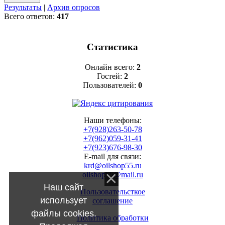
Результаты
|
Архив опросов
Всего ответов:
417
Статистика
Онлайн всего:
2
Гостей:
2
Пользователей:
0
Наши телефоны:
+7(928)263-50-78
+7(962)059-31-41
+7(923)676-98-30
E-mail для связи:
krd@oilshop55.ru
oilshop55@mail.ru
Наш сайт
Пользовательсткое
использует
соглашение
файлы cookies.
Политика обработки