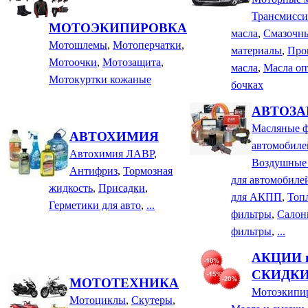
Трансмисс
МОТОЭКИПИРОВКА
масла
,
Смазочн
Мотошлемы
,
Мотоперчатки
,
материалы
,
Про
Мотоочки
,
Мотозащита
,
масла
,
Масла оп
Мотокуртки кожаные
бочках
АВТОЗА
Масляные ф
АВТОХИМИЯ
автомобиле
Автохимия ЛАВР
,
Воздушные
Антифриз
,
Тормозная
для автомобиле
жидкость
,
Присадки
,
для АКПП
,
Топ
Герметики для авто
,
...
фильтры
,
Салон
фильтры
,
...
АКЦИИ 
СКИДК
МОТОТЕХНИКА
Мотоэкипи
Мотоциклы
,
Скутеры
,