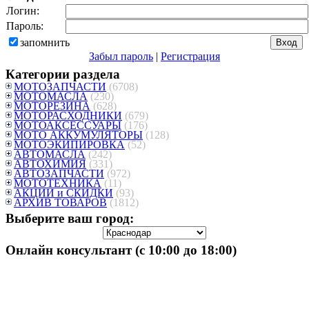
Логин:
Пароль:
запомнить
Забыл пароль
|
Регистрация
Категории раздела
МОТОЗАПЧАСТИ
(6708)
МОТОМАСЛА
(230)
МОТОРЕЗИНА
(628)
МОТОРАСХОДНИКИ
(679)
МОТОАКСЕССУАРЫ
(176)
МОТО АККУМУЛЯТОРЫ
(128)
МОТОЭКИПИРОВКА
(52)
АВТОМАСЛА
(242)
АВТОХИМИЯ
(331)
АВТОЗАПЧАСТИ
(972)
МОТОТЕХНИКА
(11)
АКЦИИ и СКИДКИ
(93)
АРХИВ ТОВАРОВ
(1812)
Выберите ваш город:
Онлайн консультант (с 10:00 до 18:00)