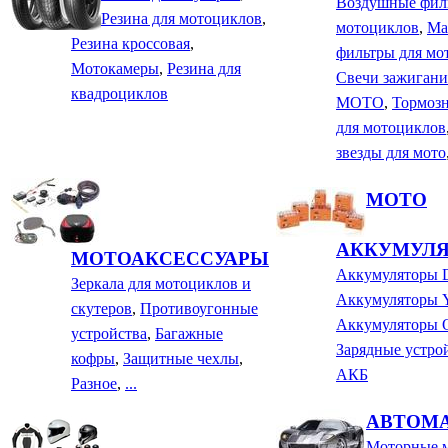
Воздушные фил
Резина для мотоциклов
,
мотоциклов
,
Ма
Резина кроссовая
,
фильтры для мо
Мотокамеры
,
Резина для
Свечи зажигани
квадроциклов
МОТО
,
Тормозн
для мотоциклов
звезды для мото
МОТО
АККУМУЛ
МОТОАКСЕССУАРЫ
Аккумуляторы
Зеркала для мотоциклов и
Аккумуляторы
скутеров
,
Противоугонные
Аккумуляторы
устройства
,
Багажные
Зарядные устро
кофры
,
Защитные чехлы
,
АКБ
Разное
,
...
АВТОМ
Моторные 