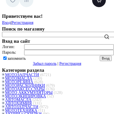
Приветствуем вас
!
Вход
|
Регистрация
Поиск по магазину
Вход на сайт
Логин:
Пароль:
запомнить
Забыл пароль
|
Регистрация
Категории раздела
МОТОЗАПЧАСТИ
(6721)
МОТОМАСЛА
(230)
МОТОРЕЗИНА
(628)
МОТОРАСХОДНИКИ
(679)
МОТОАКСЕССУАРЫ
(176)
МОТО АККУМУЛЯТОРЫ
(128)
МОТОЭКИПИРОВКА
(52)
АВТОМАСЛА
(242)
АВТОХИМИЯ
(331)
АВТОЗАПЧАСТИ
(972)
МОТОТЕХНИКА
(11)
АКЦИИ и СКИДКИ
(96)