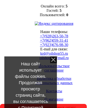
Онлайн всего:
5
Гостей:
5
Пользователей:
0
Наши телефоны:
+7(928)263-50-78
+7(962)059-31-41
+7(923)676-98-30
E-mail для связи:
krd@oilshop55.ru
oilshop55@mail.ru
Наш сайт
Пользовательсткое
использует
соглашение
файлы cookies.
Политика обработки
Продолжая
персональных данных
просмотр
Контакты
страниц сайта,
О магазине
вы соглашаетесь
с
Политикой
МЫ в социальных сетях: