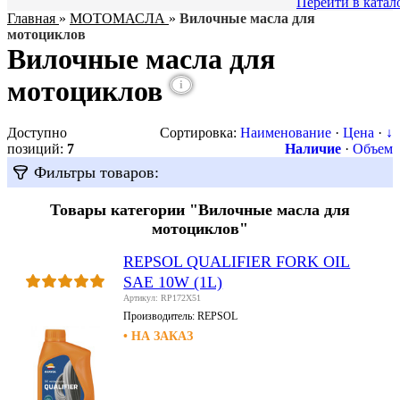
Перейти в катал
Главная
»
МОТОМАСЛА
»
Вилочные масла для
мотоциклов
Вилочные масла для
мотоциклов
i
Доступно
Сортировка:
Наименование
·
Цена
·
↓
позиций
:
7
Наличие
·
Объем
Фильтры товаров:
Товары категории "Вилочные масла для
мотоциклов"
REPSOL QUALIFIER FORK OIL
SAE 10W (1L)
Артикул: RP172X51
Производитель:
REPSOL
• НА ЗАКАЗ