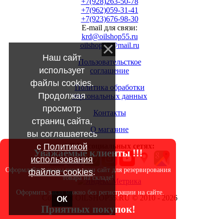
+7(928)263-50-78
+7(962)059-31-41
+7(923)676-98-30
E-mail для связи:
krd@oilshop55.ru
oilshop55@mail.ru
Наш сайт
Пользовательсткое
использует
соглашение
файлы cookies.
Политика обработки
Продолжая
персональных данных
просмотр
Контакты
страниц сайта,
О магазине
вы соглашаетесь
с
Политикой
МЫ в социальных сетях:
Уважаемые клиенты !!!
использования
Оформляйте заказы через наш сайт для резервирования
файлов cookies
.
товара на складе!
Оформить заказ можно без регистрации на сайте.
Copyright OILSHOP55.RU © 2010 - 2026
ОК
Приятных покупок!