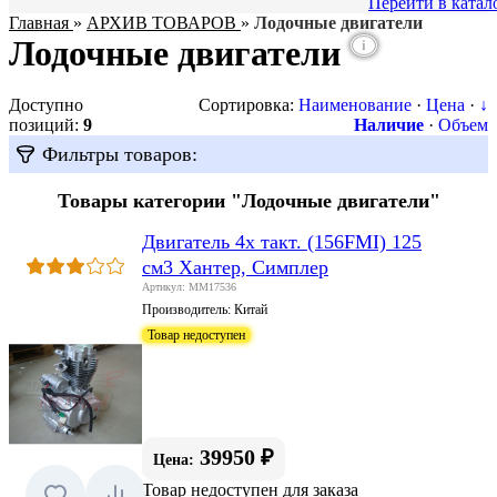
Перейти в катал
Главная
»
АРХИВ ТОВАРОВ
»
Лодочные двигатели
Лодочные двигатели
i
Доступно
Сортировка:
Наименование
·
Цена
·
↓
позиций
:
9
Наличие
·
Объем
Фильтры товаров:
Товары категории "Лодочные двигатели"
Двигатель 4х такт. (156FMI) 125
см3 Хантер, Симплер
Артикул: MM17536
Производитель:
Китай
Товар недоступен
39950 ₽
Цена:
Товар недоступен для заказа