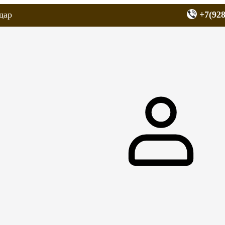
дар
+7(928
еров
Запчасти для мопедов
Покрышки для скутеров
МОТОЗЕРКА