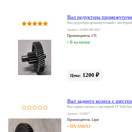
Вал редуктора промежуточны
Вал редуктора промежуточный с шестерней 2
Артикул: 020065-083-8057
Производитель:
CN
• В наличии
1200 ₽
Цена:
Вал заднего колеса с шестер
Вал заднего колеса с шестерней 2T StelsTact
Артикул: UG6927
Производитель:
Lipai
• НА ЗАКАЗ