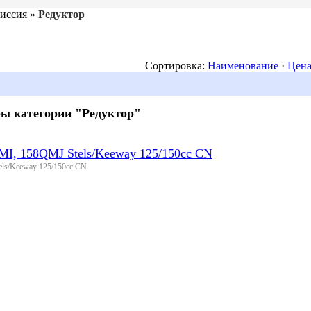
иссия
»
Редуктор
Сортировка:
Наименование
·
Цен
ы категории "Редуктор"
QMI, 158QMJ Stels/Keeway 125/150сс CN
els/Keeway 125/150сс CN