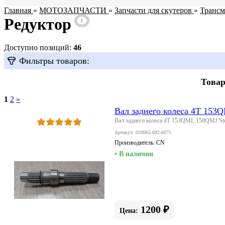
Главная
»
МОТОЗАПЧАСТИ
»
Запчасти для скутеров
»
Трансм
Редуктор
i
Доступно позиций
:
46
Фильтры товаров:
Товар
1
2
»
Вал заднего колеса 4T 153
Вал заднего колеса 4T 153QMI, 158QMJ St
Артикул: 020065-082-6075
Производитель:
CN
• В наличии
1200 ₽
Цена: