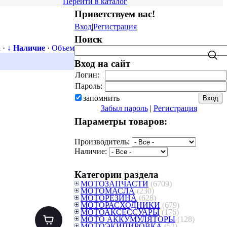
Перейти в каталог
Приветствуем вас
!
Вход
|
Регистрация
Поиск
а
·
↓ Наличие
·
Объем
Вход на сайт
Логин:
Пароль:
запомнить
Забыл пароль
|
Регистрация
Параметры товаров:
Производитель:
Наличие:
Категории раздела
МОТОЗАПЧАСТИ
(6709)
МОТОМАСЛА
(230)
МОТОРЕЗИНА
(628)
МОТОРАСХОДНИКИ
(679)
МОТОАКСЕССУАРЫ
(176)
МОТО АККУМУЛЯТОРЫ
(128)
МОТОЭКИПИРОВКА
(52)