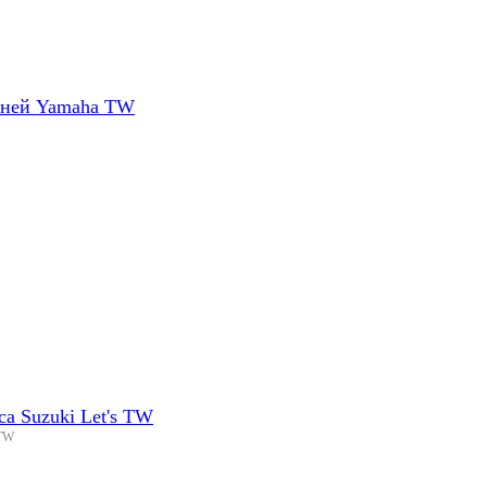
ерней Yamaha TW
са Suzuki Let's TW
 TW