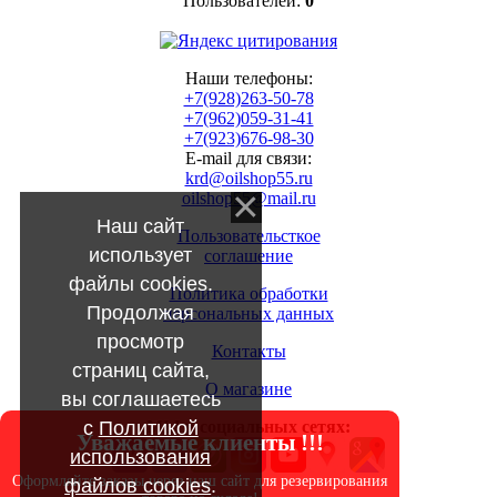
Пользователей:
0
Наши телефоны:
+7(928)263-50-78
+7(962)059-31-41
+7(923)676-98-30
E-mail для связи:
krd@oilshop55.ru
oilshop55@mail.ru
Наш сайт
Пользовательсткое
использует
соглашение
файлы cookies.
Политика обработки
Продолжая
персональных данных
просмотр
Контакты
страниц сайта,
О магазине
вы соглашаетесь
с
Политикой
МЫ в социальных сетях:
Уважаемые клиенты !!!
использования
Оформляйте заказы через наш сайт для резервирования
файлов cookies
.