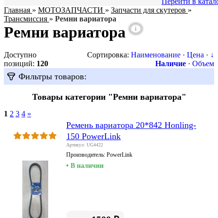
Перейти в катал
Главная
»
МОТОЗАПЧАСТИ
»
Запчасти для скутеров
»
Трансмиссия
»
Ремни вариатора
Ремни вариатора
i
Доступно
Сортировка:
Наименование
·
Цена
·
↓
позиций
:
120
Наличие
·
Объем
Фильтры товаров:
Товары категории "Ремни вариатора"
1
2
3
4
»
Ремень вариатора 20*842 Honling-
150 PowerLink
Артикул: UG4422
Производитель:
PowerLink
• В наличии