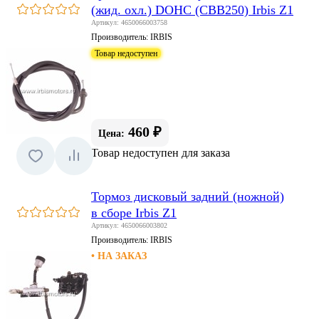
(жид. охл.) DOHC (CBB250) Irbis Z1
Артикул: 4650066003758
Производитель:
IRBIS
Товар недоступен
460 ₽
Цена:
Товар недоступен для заказа
Тормоз дисковый задний (ножной)
в сборе Irbis Z1
Артикул: 4650066003802
Производитель:
IRBIS
• НА ЗАКАЗ