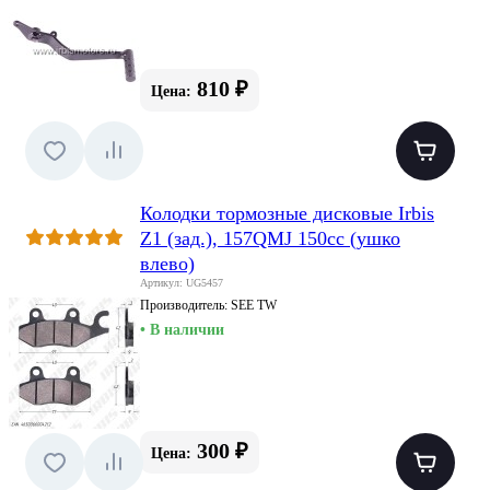
810 ₽
Цена:
Колодки тормозные дисковые Irbis
Z1 (зад.), 157QMJ 150cc (ушко
влево)
Артикул: UG5457
Производитель:
SEE TW
• В наличии
300 ₽
Цена: