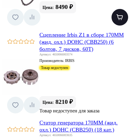
8490 ₽
Цена:
Сцепление Irbis Z1 в сборе 170MM
(жид. охл.) DOHC (CBB250) (6
болтов, 7 дисков, 60T)
Артикул: 4650066003574
Производитель:
IRBIS
Товар недоступен
8210 ₽
Цена:
Товар недоступен для заказа
Статор генератора 170MM (жид.
охл.) DOHC (CBB250) (18 кат.)
Артикул: 4650066003635