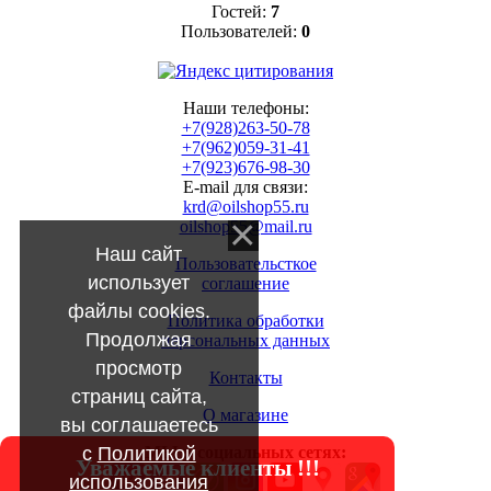
Гостей:
7
Пользователей:
0
Наши телефоны:
+7(928)263-50-78
+7(962)059-31-41
+7(923)676-98-30
E-mail для связи:
krd@oilshop55.ru
oilshop55@mail.ru
Наш сайт
Пользовательсткое
использует
соглашение
файлы cookies.
Политика обработки
Продолжая
персональных данных
просмотр
Контакты
страниц сайта,
О магазине
вы соглашаетесь
с
Политикой
МЫ в социальных сетях:
Уважаемые клиенты !!!
использования