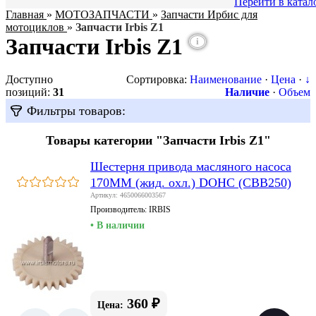
Перейти в катал
Главная
»
МОТОЗАПЧАСТИ
»
Запчасти Ирбис для
мотоциклов
»
Запчасти Irbis Z1
Запчасти Irbis Z1
i
Доступно
Сортировка:
Наименование
·
Цена
·
↓
позиций
:
31
Наличие
·
Объем
Фильтры товаров:
Товары категории "Запчасти Irbis Z1"
Шестерня привода масляного насоса
170MM (жид. охл.) DOHC (CBB250)
Артикул: 4650066003567
Производитель:
IRBIS
• В наличии
360 ₽
Цена: