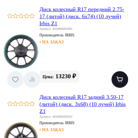
Диск колесный R17 передний 2.75-
17 (литой) (диск. 6x74) (10 лучей)
Irbis Z1
Артикул: 4650066003895
Производитель:
IRBIS
• НА ЗАКАЗ
13230 ₽
Цена:
Диск колесный R17 задний 3.50-17
(литой) (диск. 3x68) (10 лучей) Irbis
Z1
Артикул: 4650066003932
Производитель:
IRBIS
• НА ЗАКАЗ