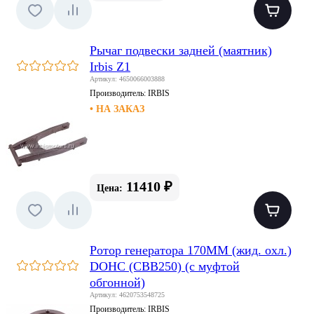
Рычаг подвески задней (маятник)
Irbis Z1
Артикул: 4650066003888
Производитель:
IRBIS
• НА ЗАКАЗ
11410 ₽
Цена:
Ротор генератора 170MM (жид. охл.)
DOHC (CBB250) (с муфтой
обгонной)
Артикул: 4620753548725
Производитель:
IRBIS