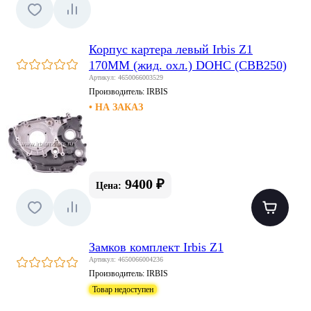
Корпус картера левый Irbis Z1
170MM (жид. охл.) DOHC (CBB250)
Артикул: 4650066003529
Производитель:
IRBIS
• НА ЗАКАЗ
9400 ₽
Цена:
Замков комплект Irbis Z1
Артикул: 4650066004236
Производитель:
IRBIS
Товар недоступен