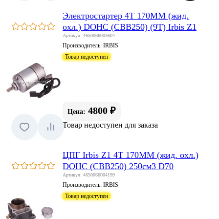
Электростартер 4Т 170MM (жид.
охл.) DOHC (CBB250) (9T) Irbis Z1
Артикул: 4650066003604
Производитель:
IRBIS
Товар недоступен
4800 ₽
Цена:
Товар недоступен для заказа
ЦПГ Irbis Z1 4Т 170MM (жид. охл.)
DOHC (CBB250) 250см3 D70
Артикул: 4650066004199
Производитель:
IRBIS
Товар недоступен