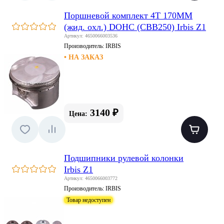
Поршневой комплект 4Т 170MM
(жид. охл.) DOHC (CBB250) Irbis Z1
Артикул: 4650066003536
Производитель:
IRBIS
• НА ЗАКАЗ
3140 ₽
Цена:
Подшипники рулевой колонки
Irbis Z1
Артикул: 4650066003772
Производитель:
IRBIS
Товар недоступен