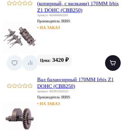
(копирный, с вилками) 170MM Irbis
Z1 DOHC (CBB250)
Артикул: 4650066003581
Производитель:
IRBIS
• НА ЗАКАЗ
3420 ₽
Цена:
Вал балансирный 170MM Irbis Z1
DOHC (CBB250)
Артикул: 4610013542525
Производитель:
IRBIS
• НА ЗАКАЗ