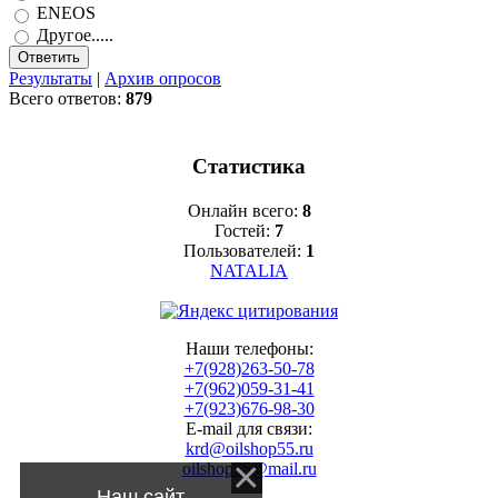
ENEOS
Другое.....
Результаты
|
Архив опросов
Всего ответов:
879
Статистика
Онлайн всего:
8
Гостей:
7
Пользователей:
1
NATALIA
Наши телефоны:
+7(928)263-50-78
+7(962)059-31-41
+7(923)676-98-30
E-mail для связи:
krd@oilshop55.ru
oilshop55@mail.ru
Наш сайт