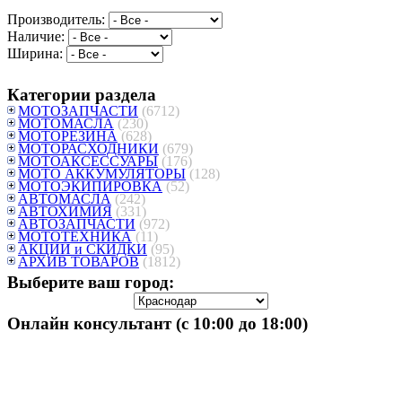
Производитель:
Наличие:
Ширина:
Категории раздела
МОТОЗАПЧАСТИ
(6712)
МОТОМАСЛА
(230)
МОТОРЕЗИНА
(628)
МОТОРАСХОДНИКИ
(679)
МОТОАКСЕССУАРЫ
(176)
МОТО АККУМУЛЯТОРЫ
(128)
МОТОЭКИПИРОВКА
(52)
АВТОМАСЛА
(242)
АВТОХИМИЯ
(331)
АВТОЗАПЧАСТИ
(972)
МОТОТЕХНИКА
(11)
АКЦИИ и СКИДКИ
(95)
АРХИВ ТОВАРОВ
(1812)
Выберите ваш город:
Онлайн консультант (с 10:00 до 18:00)