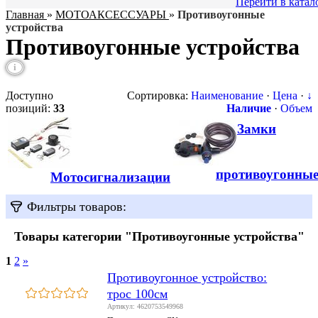
Перейти в катал
Главная
»
МОТОАКСЕССУАРЫ
»
Противоугонные
устройства
Противоугонные устройства
i
Доступно
Сортировка:
Наименование
·
Цена
·
↓
позиций
:
33
Наличие
·
Объем
Замки
противоугонны
Мотосигнализации
Фильтры товаров:
Товары категории "Противоугонные устройства"
1
2
»
Противоугонное устройство:
трос 100см
Артикул: 4620753549968