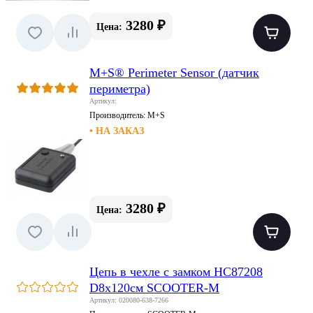
3280 ₽
Цена:
M+S® Perimeter Sensor (датчик
периметра)
Артикул:
Производитель:
M+S
• НА ЗАКАЗ
3280 ₽
Цена:
Цепь в чехле с замком HC87208
D8x120см SCOOTER-M
Артикул: 020080-638-7266