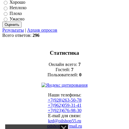
Хорошо
Неплохо
Плохо
Ужасно
Результаты
|
Архив опросов
Всего ответов:
296
Статистика
Онлайн всего:
7
Гостей:
7
Пользователей:
0
Наши телефоны:
+7(928)263-50-78
+7(962)059-31-41
+7(923)676-98-30
E-mail для связи:
krd@oilshop55.ru
oilshop55@mail.ru