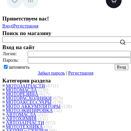
Приветствуем вас
!
Вход
|
Регистрация
Поиск по магазину
Вход на сайт
Логин:
Пароль:
запомнить
Забыл пароль
|
Регистрация
Категории раздела
МОТОЗАПЧАСТИ
(6711)
МОТОМАСЛА
(230)
МОТОРЕЗИНА
(627)
МОТОРАСХОДНИКИ
(679)
МОТОАКСЕССУАРЫ
(176)
МОТО АККУМУЛЯТОРЫ
(128)
МОТОЭКИПИРОВКА
(52)
АВТОМАСЛА
(242)
АВТОХИМИЯ
(331)
АВТОЗАПЧАСТИ
(972)
МОТОТЕХНИКА
(11)
АКЦИИ и СКИДКИ
(95)