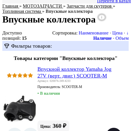
Перейти в катал
Главная
»
МОТОЗАПЧАСТИ
»
Запчасти для скутеров
»
Топливная система
»
Впускные коллектора
Впускные коллектора
i
Доступно
Сортировка:
Наименование
·
Цена
·
↓
позиций
:
15
Наличие
·
Объем
Фильтры товаров:
Товары категории "Впускные коллектора"
Впускной коллектор Yamaha Jog
27V (верт. двиг.) SCOOTER-M
Артикул: 020076-349-4233
Производитель:
SCOOTER-M
• В наличии
360 ₽
Цена: