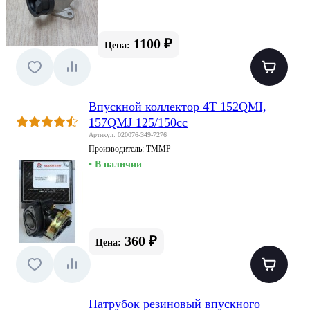
1100 ₽
Цена:
Впускной коллектор 4T 152QMI,
157QMJ 125/150cc
Артикул: 020076-349-7276
Производитель:
TMMP
• В наличии
360 ₽
Цена:
Патрубок резиновый впускного