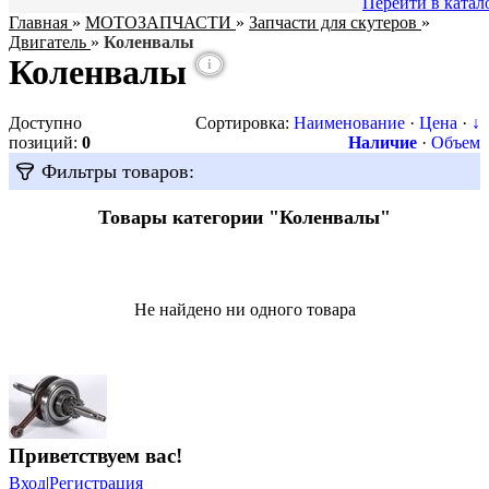
Перейти в катал
Главная
»
МОТОЗАПЧАСТИ
»
Запчасти для скутеров
»
Двигатель
»
Коленвалы
Коленвалы
i
Доступно
Сортировка:
Наименование
·
Цена
·
↓
позиций
:
0
Наличие
·
Объем
Фильтры товаров:
Товары категории "Коленвалы"
Не найдено ни одного товара
Приветствуем вас
!
Вход
|
Регистрация