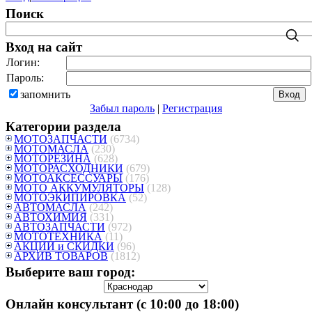
Поиск
Вход на сайт
Логин:
Пароль:
запомнить
Забыл пароль
|
Регистрация
Категории раздела
МОТОЗАПЧАСТИ
(6734)
МОТОМАСЛА
(230)
МОТОРЕЗИНА
(628)
МОТОРАСХОДНИКИ
(679)
МОТОАКСЕССУАРЫ
(176)
МОТО АККУМУЛЯТОРЫ
(128)
МОТОЭКИПИРОВКА
(52)
АВТОМАСЛА
(242)
АВТОХИМИЯ
(331)
АВТОЗАПЧАСТИ
(972)
МОТОТЕХНИКА
(11)
АКЦИИ и СКИДКИ
(96)
АРХИВ ТОВАРОВ
(1812)
Выберите ваш город:
Онлайн консультант (с 10:00 до 18:00)