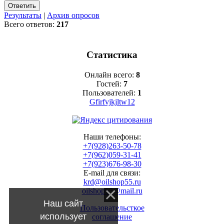
Результаты
|
Архив опросов
Всего ответов:
217
Статистика
Онлайн всего:
8
Гостей:
7
Пользователей:
1
Gfirfvjkjltw12
Наши телефоны:
+7(928)263-50-78
+7(962)059-31-41
+7(923)676-98-30
E-mail для связи:
krd@oilshop55.ru
oilshop55@mail.ru
Наш сайт
Пользовательсткое
использует
соглашение