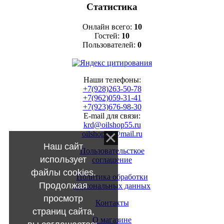
Статистика
Онлайн всего:
10
Гостей:
10
Пользователей:
0
Наши телефоны:
+7(928)263-50-78
+7(962)059-31-41
+7(923)676-98-30
E-mail для связи:
krd@oilshop55.ru
oilshop55@mail.ru
Наш сайт
Пользовательсткое
использует
соглашение
файлы cookies.
Политика обработки
Продолжая
персональных данных
просмотр
Контакты
страниц сайта,
О магазине