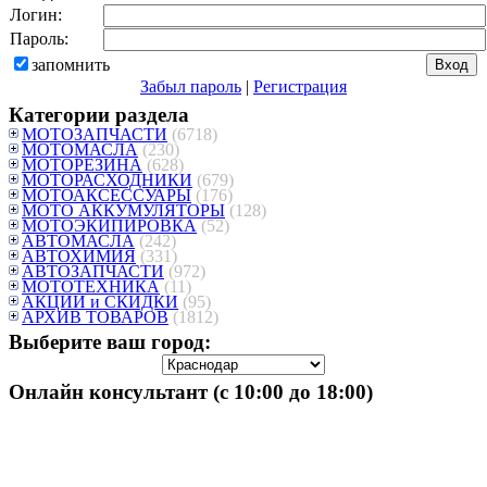
Логин:
Пароль:
запомнить
Забыл пароль
|
Регистрация
Категории раздела
МОТОЗАПЧАСТИ
(6718)
МОТОМАСЛА
(230)
МОТОРЕЗИНА
(628)
МОТОРАСХОДНИКИ
(679)
МОТОАКСЕССУАРЫ
(176)
МОТО АККУМУЛЯТОРЫ
(128)
МОТОЭКИПИРОВКА
(52)
АВТОМАСЛА
(242)
АВТОХИМИЯ
(331)
АВТОЗАПЧАСТИ
(972)
МОТОТЕХНИКА
(11)
АКЦИИ и СКИДКИ
(95)
АРХИВ ТОВАРОВ
(1812)
Выберите ваш город:
Онлайн консультант (с 10:00 до 18:00)