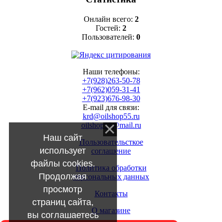
Онлайн всего:
2
Гостей:
2
Пользователей:
0
Наши телефоны:
+7(928)263-50-78
+7(962)059-31-41
+7(923)676-98-30
E-mail для связи:
krd@oilshop55.ru
oilshop55@mail.ru
Наш сайт
Пользовательсткое
использует
соглашение
файлы cookies.
Политика обработки
Продолжая
персональных данных
просмотр
Контакты
страниц сайта,
О магазине
вы соглашаетесь