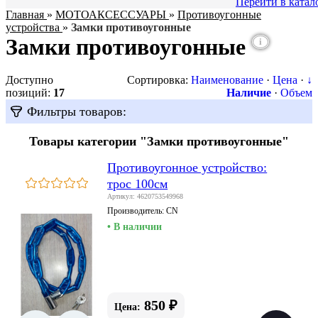
Перейти в катал
Главная
»
МОТОАКСЕССУАРЫ
»
Противоугонные
устройства
»
Замки противоугонные
Замки противоугонные
i
Доступно
Сортировка:
Наименование
·
Цена
·
↓
позиций
:
17
Наличие
·
Объем
Фильтры товаров:
Товары категории "Замки противоугонные"
Противоугонное устройство:
трос 100см
Артикул: 4620753549968
Производитель:
CN
• В наличии
850 ₽
Цена: