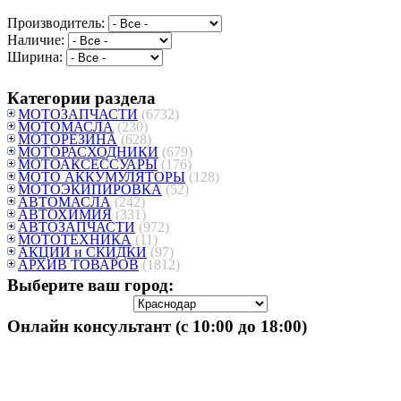
Производитель:
Наличие:
Ширина:
Категории раздела
МОТОЗАПЧАСТИ
(6732)
МОТОМАСЛА
(230)
МОТОРЕЗИНА
(628)
МОТОРАСХОДНИКИ
(679)
МОТОАКСЕССУАРЫ
(176)
МОТО АККУМУЛЯТОРЫ
(128)
МОТОЭКИПИРОВКА
(52)
АВТОМАСЛА
(242)
АВТОХИМИЯ
(331)
АВТОЗАПЧАСТИ
(972)
МОТОТЕХНИКА
(11)
АКЦИИ и СКИДКИ
(97)
АРХИВ ТОВАРОВ
(1812)
Выберите ваш город:
Онлайн консультант (с 10:00 до 18:00)