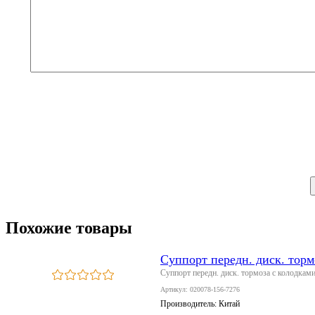
Похожие товары
Суппорт передн. диск. тор
Суппорт передн. диск. тормоза с колодк
Артикул: 020078-156-7276
Производитель:
Китай