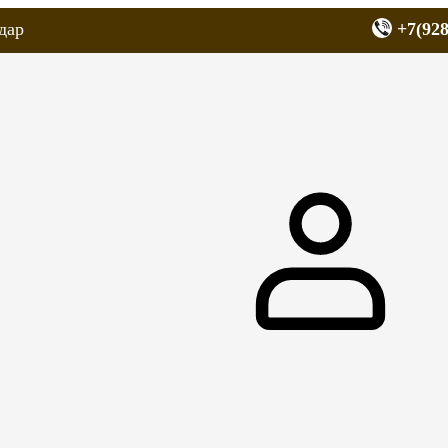
дар
+7(928
еров
Запчасти для мопедов
Покрышки для скутеров
МОТОЗЕРКА