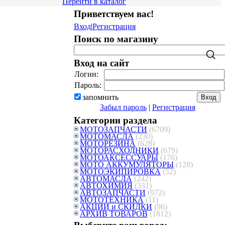
Перейти в каталог
Приветствуем вас
!
Вход
|
Регистрация
Поиск по магазину
Вход на сайт
Логин:
Пароль:
запомнить
Забыл пароль
|
Регистрация
Категории раздела
МОТОЗАПЧАСТИ
(6709)
МОТОМАСЛА
(230)
МОТОРЕЗИНА
(628)
МОТОРАСХОДНИКИ
(679)
МОТОАКСЕССУАРЫ
(176)
МОТО АККУМУЛЯТОРЫ
(128)
МОТОЭКИПИРОВКА
(52)
АВТОМАСЛА
(242)
АВТОХИМИЯ
(331)
АВТОЗАПЧАСТИ
(972)
МОТОТЕХНИКА
(11)
АКЦИИ и СКИДКИ
(96)
АРХИВ ТОВАРОВ
(1812)