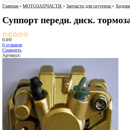
Главная
»
МОТОЗАПЧАСТИ
»
Запчасти для скутеров
»
Ходовк
Суппорт передн. диск. тормо
0.0
/
0
0 отзывов
Сравнить
Артикул: