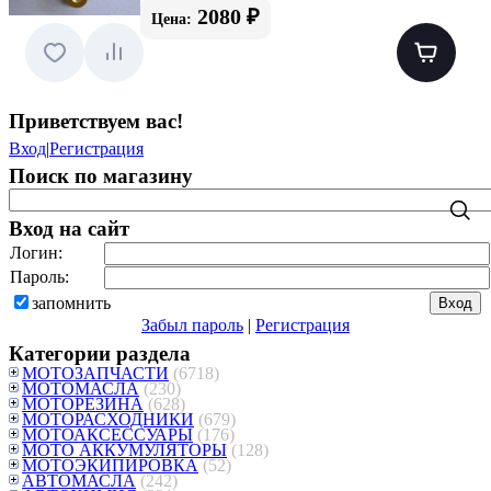
2080 ₽
Цена:
Приветствуем вас
!
Вход
|
Регистрация
Поиск по магазину
Вход на сайт
Логин:
Пароль:
запомнить
Забыл пароль
|
Регистрация
Категории раздела
МОТОЗАПЧАСТИ
(6718)
МОТОМАСЛА
(230)
МОТОРЕЗИНА
(628)
МОТОРАСХОДНИКИ
(679)
МОТОАКСЕССУАРЫ
(176)
МОТО АККУМУЛЯТОРЫ
(128)
МОТОЭКИПИРОВКА
(52)
АВТОМАСЛА
(242)