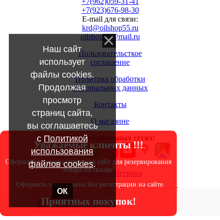
+7(962)059-31-41
+7(923)676-98-30
E-mail для связи:
krd@oilshop55.ru
oilshop55@mail.ru
Наш сайт
Пользовательсткое
использует
соглашение
файлы cookies.
Политика обработки
Продолжая
персональных данных
просмотр
Контакты
страниц сайта,
О магазине
вы соглашаетесь
с
Политикой
МЫ в социальных сетях:
Уважаемые клиенты !!!
использования
Оформляйте заказы через наш сайт для резервирования
файлов cookies
.
товара на складе!
Оформить заказ можно без регистрации на сайте.
Copyright OILSHOP55.RU © 2010 - 2026
ОК
Приятных покупок!
1770 ₽
|
Создать
сайт
с
uWeb