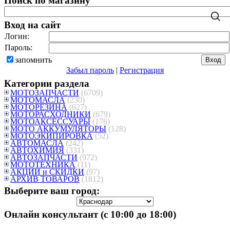
Поиск по магазину
Вход на сайт
Логин:
Пароль:
запомнить
Забыл пароль
|
Регистрация
Категории раздела
МОТОЗАПЧАСТИ
(6709)
МОТОМАСЛА
(230)
МОТОРЕЗИНА
(627)
МОТОРАСХОДНИКИ
(679)
МОТОАКСЕССУАРЫ
(176)
МОТО АККУМУЛЯТОРЫ
(128)
МОТОЭКИПИРОВКА
(52)
АВТОМАСЛА
(242)
АВТОХИМИЯ
(331)
АВТОЗАПЧАСТИ
(972)
МОТОТЕХНИКА
(11)
АКЦИИ и СКИДКИ
(97)
АРХИВ ТОВАРОВ
(1812)
Выберите ваш город:
Онлайн консультант (с 10:00 до 18:00)