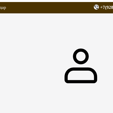
дар
+7(928
еров
Запчасти для мопедов
Покрышки для скутеров
МОТОЗЕРКА