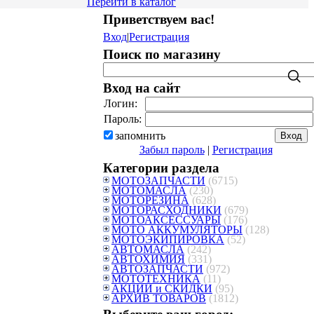
Перейти в каталог
Приветствуем вас
!
Вход
|
Регистрация
Поиск по магазину
Вход на сайт
Логин:
Пароль:
запомнить
Забыл пароль
|
Регистрация
Категории раздела
МОТОЗАПЧАСТИ
(6715)
МОТОМАСЛА
(230)
МОТОРЕЗИНА
(628)
МОТОРАСХОДНИКИ
(679)
МОТОАКСЕССУАРЫ
(176)
МОТО АККУМУЛЯТОРЫ
(128)
МОТОЭКИПИРОВКА
(52)
АВТОМАСЛА
(242)
АВТОХИМИЯ
(331)
АВТОЗАПЧАСТИ
(972)
МОТОТЕХНИКА
(11)
АКЦИИ и СКИДКИ
(95)
АРХИВ ТОВАРОВ
(1812)