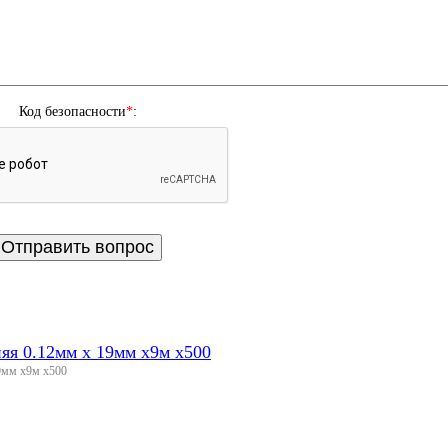
Код безопасности
*
:
я 0.12мм х 19мм х9м х500
9мм х9м х500