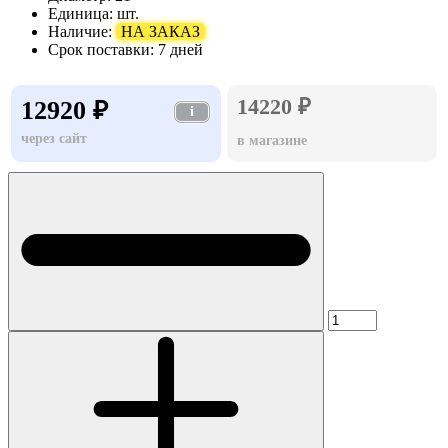
Единица:
шт.
Наличие:
НА ЗАКАЗ
Срок поставки:
7 дней
14220 ₽
12920 ₽
i
через сайт
в магазине