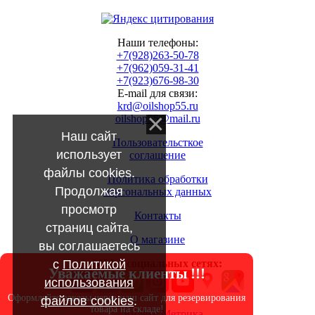
Наши телефоны:
+7(928)263-50-78
+7(962)059-31-41
+7(923)676-98-30
E-mail для связи:
krd@oilshop55.ru
oilshop55@mail.ru
Наш сайт
Пользовательсткое
использует
соглашение
файлы cookies.
Политика обработки
Продолжая
персональных данных
просмотр
Контакты
страниц сайта,
О магазине
вы соглашаетесь
с
Политикой
МЫ в социальных сетях:
Уважаемые клиенты !!!
использования
Оформляйте заказы через наш сайт для резервирования
файлов cookies
.
товара на складе!