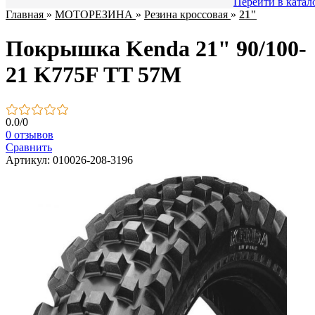
Перейти в катал
Главная
»
МОТОРЕЗИНА
»
Резина кроссовая
»
21"
Покрышка Kenda 21" 90/100-
21 K775F TT 57M
0.0
/
0
0 отзывов
Сравнить
Артикул: 010026-208-3196