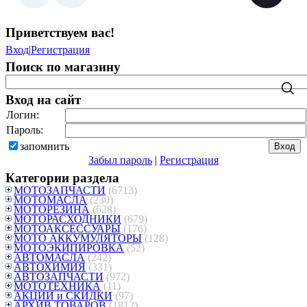
Приветствуем вас
!
Вход
|
Регистрация
Поиск по магазину
Вход на сайт
Логин:
Пароль:
запомнить
Забыл пароль
|
Регистрация
Категории раздела
МОТОЗАПЧАСТИ
(6713)
МОТОМАСЛА
(230)
МОТОРЕЗИНА
(628)
МОТОРАСХОДНИКИ
(679)
МОТОАКСЕССУАРЫ
(176)
МОТО АККУМУЛЯТОРЫ
(128)
МОТОЭКИПИРОВКА
(52)
АВТОМАСЛА
(242)
АВТОХИМИЯ
(331)
АВТОЗАПЧАСТИ
(972)
МОТОТЕХНИКА
(11)
АКЦИИ и СКИДКИ
(97)
АРХИВ ТОВАРОВ
(1812)