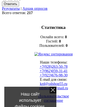
Результаты
|
Архив опросов
Всего ответов:
217
Статистика
Онлайн всего:
8
Гостей:
8
Пользователей:
0
Наши телефоны:
+7(928)263-50-78
+7(962)059-31-41
+7(923)676-98-30
E-mail для связи:
krd@oilshop55.ru
oilshop55@mail.ru
Наш сайт
Пользовательсткое
использует
соглашение
файлы cookies.