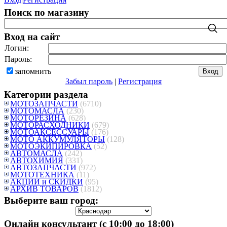
Поиск по магазину
Вход на сайт
Логин:
Пароль:
запомнить
Забыл пароль
|
Регистрация
Категории раздела
МОТОЗАПЧАСТИ
(6710)
МОТОМАСЛА
(230)
МОТОРЕЗИНА
(628)
МОТОРАСХОДНИКИ
(679)
МОТОАКСЕССУАРЫ
(176)
МОТО АККУМУЛЯТОРЫ
(128)
МОТОЭКИПИРОВКА
(52)
АВТОМАСЛА
(242)
АВТОХИМИЯ
(331)
АВТОЗАПЧАСТИ
(972)
МОТОТЕХНИКА
(11)
АКЦИИ и СКИДКИ
(95)
АРХИВ ТОВАРОВ
(1812)
Выберите ваш город:
Онлайн консультант (с 10:00 до 18:00)