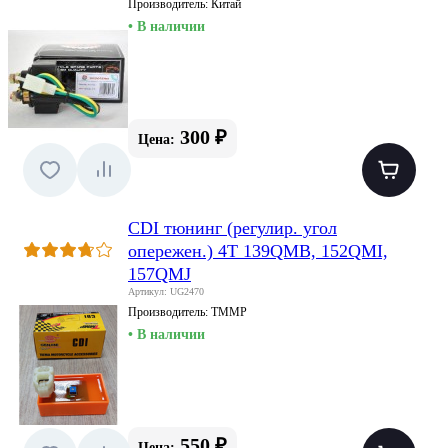
Производитель:
Китай
• В наличии
300 ₽
Цена:
CDI тюнинг (регулир. угол
опережен.) 4T 139QMB, 152QMI,
157QMJ
Артикул: UG2470
Производитель:
TMMP
• В наличии
550 ₽
Цена: