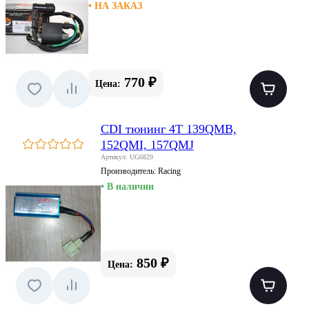
• НА ЗАКАЗ
770 ₽
Цена:
CDI тюнинг 4T 139QMB,
152QMI, 157QMJ
Артикул: UG6829
Производитель:
Racing
• В наличии
850 ₽
Цена: