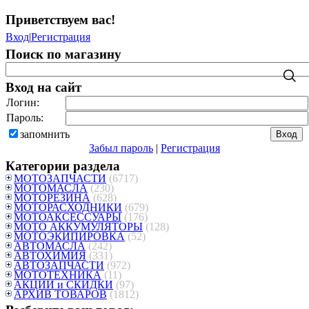
Приветствуем вас
!
Вход
|
Регистрация
Поиск по магазину
Вход на сайт
Логин:
Пароль:
запомнить
Забыл пароль
|
Регистрация
Категории раздела
МОТОЗАПЧАСТИ
(6717)
МОТОМАСЛА
(230)
МОТОРЕЗИНА
(628)
МОТОРАСХОДНИКИ
(679)
МОТОАКСЕССУАРЫ
(176)
МОТО АККУМУЛЯТОРЫ
(128)
МОТОЭКИПИРОВКА
(52)
АВТОМАСЛА
(242)
АВТОХИМИЯ
(331)
АВТОЗАПЧАСТИ
(972)
МОТОТЕХНИКА
(11)
АКЦИИ и СКИДКИ
(97)
АРХИВ ТОВАРОВ
(1812)