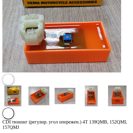
CDI тюнинг (регулир. угол опережен.) 4T 139QMB, 152QMI,
157QMJ