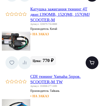
Катушка зажигания тюнинг 4T
двиг.139QMB, 152QMI, 157QMJ
SCOOTER-M
Артикул: 020079-756-8888
Производитель:
Китай
• НА ЗАКАЗ
770 ₽
Цена:
CDI тюнинг Yamaha 5пров.
SCOOTER-M TW
Артикул: 010068-277-1690
Производитель:
Тайвань
• НА ЗАКАЗ