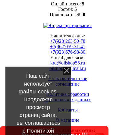
Онлайн всего:
5
Гостей:
5
Пользователей:
0
Наши телефоны:
+7(928)263-50-78
+7(962)059-31-41
+7(923)676-98-30
E-mail для связи:
krd@oilshop55.ru
oilshop55@mail.ru
Наш сайт
Пользовательсткое
использует
соглашение
файлы cookies.
Политика обработки
Продолжая
персональных данных
просмотр
Контакты
страниц сайта,
О магазине
вы соглашаетесь
с
Политикой
МЫ в социальных сетях:
Уважаемые клиенты !!!