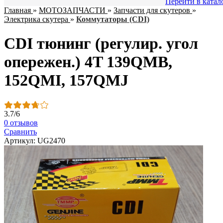
Перейти в катал
Главная
»
МОТОЗАПЧАСТИ
»
Запчасти для скутеров
»
Электрика скутера
»
Коммутаторы (CDI)
CDI тюнинг (регулир. угол
опережен.) 4T 139QMB,
152QMI, 157QMJ
3.7
/
6
0 отзывов
Сравнить
Артикул: UG2470