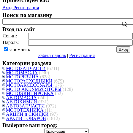
Приветствуем вас
!
Вход
|
Регистрация
Поиск по магазину
Вход на сайт
Логин:
Пароль:
запомнить
Забыл пароль
|
Регистрация
Категории раздела
МОТОЗАПЧАСТИ
(6711)
МОТОМАСЛА
(230)
МОТОРЕЗИНА
(628)
МОТОРАСХОДНИКИ
(679)
МОТОАКСЕССУАРЫ
(176)
МОТО АККУМУЛЯТОРЫ
(128)
МОТОЭКИПИРОВКА
(52)
АВТОМАСЛА
(242)
АВТОХИМИЯ
(331)
АВТОЗАПЧАСТИ
(972)
МОТОТЕХНИКА
(11)
АКЦИИ и СКИДКИ
(97)
АРХИВ ТОВАРОВ
(1812)
Выберите ваш город: