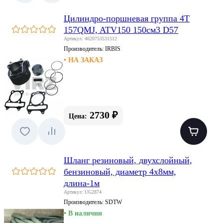
Цилиндро-поршневая группа 4Т
157QMJ, ATV150 150см3 D57
Артикул: 4620753531512
Производитель:
IRBIS
• НА ЗАКАЗ
2730 ₽
Цена:
Шланг резиновый, двухслойный,
бензиновый, диаметр 4х8мм,
длина-1м
Артикул: UG2874
Производитель:
SDTW
• В наличии