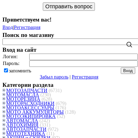
Приветствуем вас
!
Вход
|
Регистрация
Поиск по магазину
Вход на сайт
Логин:
Пароль:
запомнить
Забыл пароль
|
Регистрация
Категории раздела
МОТОЗАПЧАСТИ
(6731)
МОТОМАСЛА
(230)
МОТОРЕЗИНА
(628)
МОТОРАСХОДНИКИ
(679)
МОТОАКСЕССУАРЫ
(176)
МОТО АККУМУЛЯТОРЫ
(128)
МОТОЭКИПИРОВКА
(52)
АВТОМАСЛА
(242)
АВТОХИМИЯ
(331)
АВТОЗАПЧАСТИ
(972)
МОТОТЕХНИКА
(11)
АКЦИИ и СКИДКИ
(97)