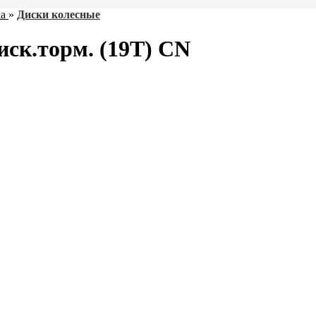
а
»
Диски колесные
диск.торм. (19T) CN