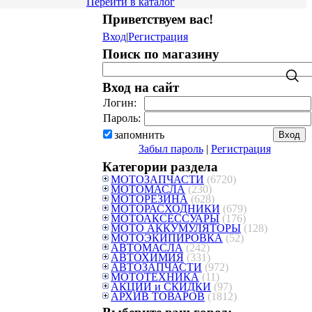
Перейти в каталог
Приветствуем вас
!
Вход
|
Регистрация
Поиск по магазину
Вход на сайт
Логин:
Пароль:
запомнить
Забыл пароль
|
Регистрация
Категории раздела
МОТОЗАПЧАСТИ
(6720)
МОТОМАСЛА
(230)
МОТОРЕЗИНА
(628)
МОТОРАСХОДНИКИ
(679)
МОТОАКСЕССУАРЫ
(176)
МОТО АККУМУЛЯТОРЫ
(128)
МОТОЭКИПИРОВКА
(52)
АВТОМАСЛА
(242)
АВТОХИМИЯ
(331)
АВТОЗАПЧАСТИ
(972)
МОТОТЕХНИКА
(11)
АКЦИИ и СКИДКИ
(97)
АРХИВ ТОВАРОВ
(1812)