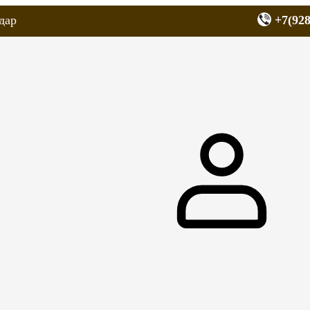
дар
+7(928
еров
Запчасти для мопедов
Покрышки для скутеров
МОТОЗЕРКА