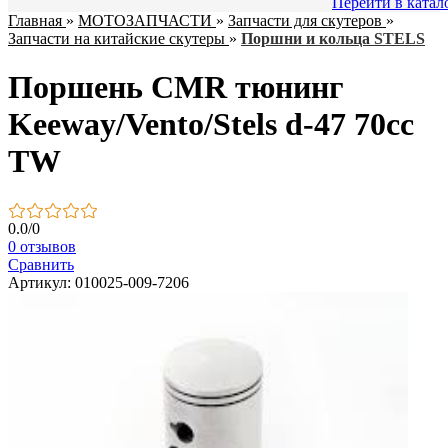
Перейти в катал
Главная
»
МОТОЗАПЧАСТИ
»
Запчасти для скутеров
»
Запчасти на китайские скутеры
»
Поршни и кольца STELS
Поршень CMR тюнинг
Keeway/Vento/Stels d-47 70cc
TW
0.0
/
0
0 отзывов
Сравнить
Артикул: 010025-009-7206