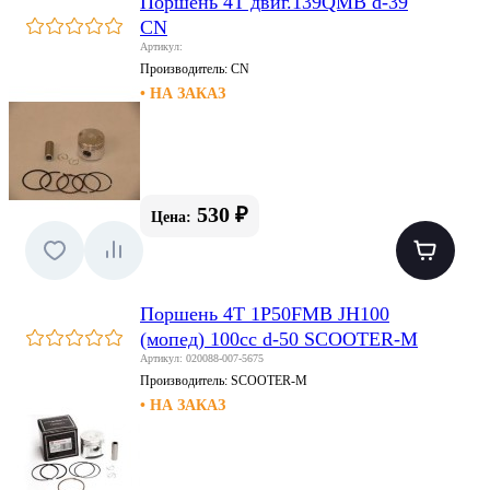
Поршень 4T двиг.139QMB d-39
CN
Артикул:
Производитель:
CN
• НА ЗАКАЗ
530 ₽
Цена:
Поршень 4T 1P50FMB JH100
(мопед) 100сс d-50 SCOOTER-M
Артикул: 020088-007-5675
Производитель:
SCOOTER-M
• НА ЗАКАЗ