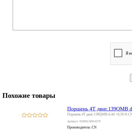
Похожие товары
Поршень 4T двиг.139QMB d-
Поршень 4T двиг.139QMB d-44 +0,50 II C
Артикул: 020002-008-0270
Производитель:
CN