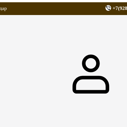
дар
+7(928
еров
Запчасти для мопедов
Покрышки для скутеров
МОТОЗЕРКА