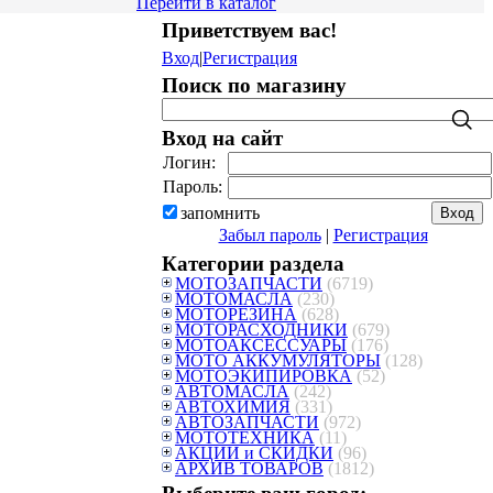
Перейти в каталог
Приветствуем вас
!
Вход
|
Регистрация
Поиск по магазину
Вход на сайт
Логин:
Пароль:
запомнить
Забыл пароль
|
Регистрация
Категории раздела
МОТОЗАПЧАСТИ
(6719)
МОТОМАСЛА
(230)
МОТОРЕЗИНА
(628)
МОТОРАСХОДНИКИ
(679)
МОТОАКСЕССУАРЫ
(176)
МОТО АККУМУЛЯТОРЫ
(128)
МОТОЭКИПИРОВКА
(52)
АВТОМАСЛА
(242)
АВТОХИМИЯ
(331)
АВТОЗАПЧАСТИ
(972)
МОТОТЕХНИКА
(11)
АКЦИИ и СКИДКИ
(96)
АРХИВ ТОВАРОВ
(1812)