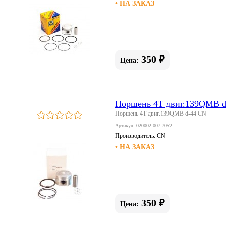
• НА ЗАКАЗ
350 ₽
Цена:
Поршень 4T двиг.139QMB d
Поршень 4T двиг.139QMB d-44 CN
Артикул: 020002-007-7052
Производитель:
CN
• НА ЗАКАЗ
350 ₽
Цена: