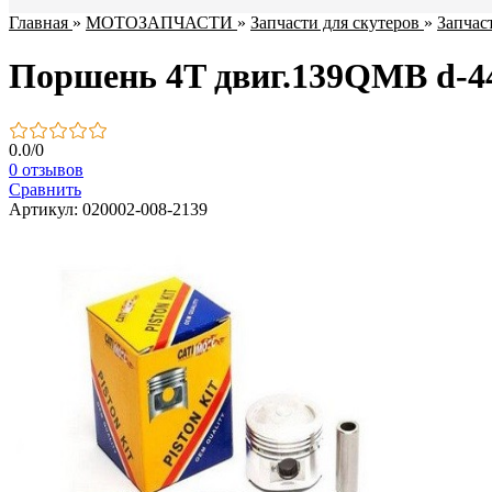
Главная
»
МОТОЗАПЧАСТИ
»
Запчасти для скутеров
»
Запчас
Поршень 4T двиг.139QMB d-44
0.0
/
0
0 отзывов
Сравнить
Артикул: 020002-008-2139