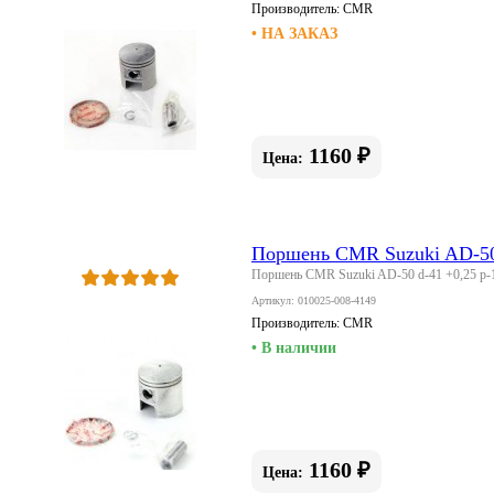
Производитель:
CMR
• НА ЗАКАЗ
1160 ₽
Цена:
Поршень CMR Suzuki AD-50 
Поршень CMR Suzuki AD-50 d-41 +0,25 p-
Артикул: 010025-008-4149
Производитель:
CMR
• В наличии
1160 ₽
Цена: