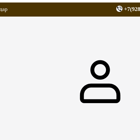
дар
+7(928
еров
Запчасти для мопедов
Покрышки для скутеров
МОТОЗЕРКА