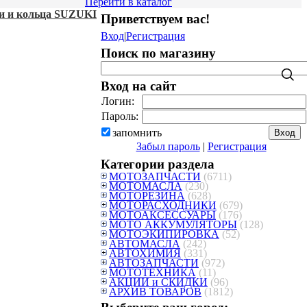
Перейти в каталог
 и кольца SUZUKI
Приветствуем вас
!
Вход
|
Регистрация
Поиск по магазину
Вход на сайт
Логин:
Пароль:
запомнить
Забыл пароль
|
Регистрация
Категории раздела
МОТОЗАПЧАСТИ
(6711)
МОТОМАСЛА
(230)
МОТОРЕЗИНА
(628)
МОТОРАСХОДНИКИ
(679)
МОТОАКСЕССУАРЫ
(176)
МОТО АККУМУЛЯТОРЫ
(128)
МОТОЭКИПИРОВКА
(52)
АВТОМАСЛА
(242)
АВТОХИМИЯ
(331)
АВТОЗАПЧАСТИ
(972)
МОТОТЕХНИКА
(11)
АКЦИИ и СКИДКИ
(96)
АРХИВ ТОВАРОВ
(1812)