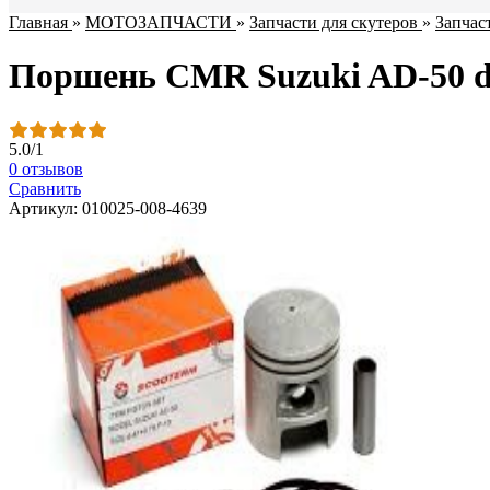
Главная
»
МОТОЗАПЧАСТИ
»
Запчасти для скутеров
»
Запчас
Поршень CMR Suzuki AD-50 d-
5.0
/
1
0 отзывов
Сравнить
Артикул: 010025-008-4639