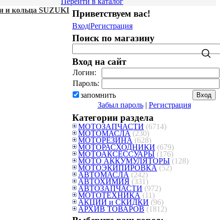
Перейти в каталог
 и кольца SUZUKI
Приветствуем вас
!
Вход
|
Регистрация
Поиск по магазину
Вход на сайт
Логин:
Пароль:
запомнить
Забыл пароль
|
Регистрация
Категории раздела
МОТОЗАПЧАСТИ
(6714)
МОТОМАСЛА
(230)
МОТОРЕЗИНА
(628)
МОТОРАСХОДНИКИ
(679)
МОТОАКСЕССУАРЫ
(176)
МОТО АККУМУЛЯТОРЫ
(128)
МОТОЭКИПИРОВКА
(52)
АВТОМАСЛА
(242)
АВТОХИМИЯ
(331)
АВТОЗАПЧАСТИ
(972)
МОТОТЕХНИКА
(11)
АКЦИИ и СКИДКИ
(96)
АРХИВ ТОВАРОВ
(1812)