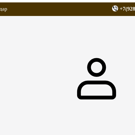
дар
+7(928
еров
Запчасти для мопедов
Покрышки для скутеров
МОТОЗЕРКА