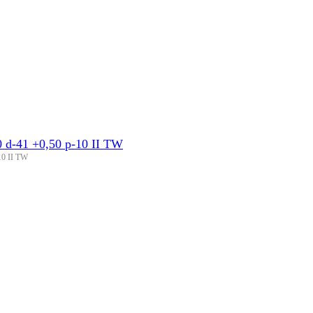
d-41 +0,50 p-10 II TW
10 II TW