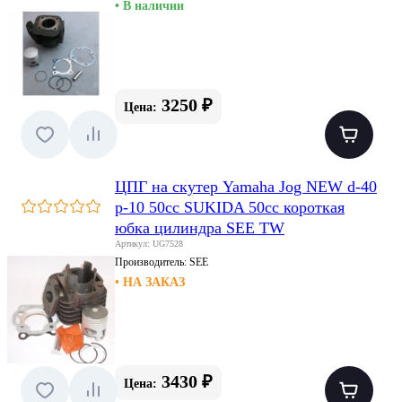
• В наличии
3250 ₽
Цена:
ЦПГ на скутер Yamaha Jog NEW d-40
p-10 50cc SUKIDA 50cc короткая
юбка цилиндра SEE TW
Артикул: UG7528
Производитель:
SEE
• НА ЗАКАЗ
3430 ₽
Цена: