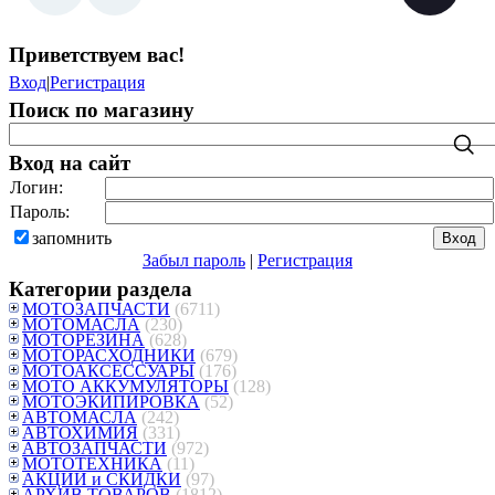
Приветствуем вас
!
Вход
|
Регистрация
Поиск по магазину
Вход на сайт
Логин:
Пароль:
запомнить
Забыл пароль
|
Регистрация
Категории раздела
МОТОЗАПЧАСТИ
(6711)
МОТОМАСЛА
(230)
МОТОРЕЗИНА
(628)
МОТОРАСХОДНИКИ
(679)
МОТОАКСЕССУАРЫ
(176)
МОТО АККУМУЛЯТОРЫ
(128)
МОТОЭКИПИРОВКА
(52)
АВТОМАСЛА
(242)
АВТОХИМИЯ
(331)
АВТОЗАПЧАСТИ
(972)
МОТОТЕХНИКА
(11)
АКЦИИ и СКИДКИ
(97)
АРХИВ ТОВАРОВ
(1812)