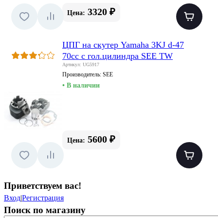
3320 ₽
Цена:
ЦПГ на скутер Yamaha 3KJ d-47
70cc c гол.цилиндра SEE TW
Артикул: UG5917
Производитель:
SEE
• В наличии
5600 ₽
Цена:
Приветствуем вас
!
Вход
|
Регистрация
Поиск по магазину