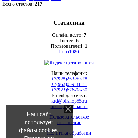
Всего ответов:
217
Статистика
Онлайн всего:
7
Гостей:
6
Пользователей:
1
Lena1980
Наши телефоны:
+7(928)263-50-78
+7(962)059-31-41
+7(923)676-98-30
E-mail для связи:
krd@oilshop55.ru
oilshop55@mail.ru
Наш сайт
Пользовательсткое
использует
соглашение
файлы cookies.
Политика обработки