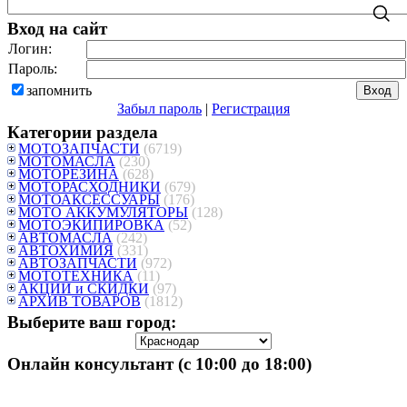
Вход на сайт
Логин:
Пароль:
запомнить
Забыл пароль
|
Регистрация
Категории раздела
МОТОЗАПЧАСТИ
(6719)
МОТОМАСЛА
(230)
МОТОРЕЗИНА
(628)
МОТОРАСХОДНИКИ
(679)
МОТОАКСЕССУАРЫ
(176)
МОТО АККУМУЛЯТОРЫ
(128)
МОТОЭКИПИРОВКА
(52)
АВТОМАСЛА
(242)
АВТОХИМИЯ
(331)
АВТОЗАПЧАСТИ
(972)
МОТОТЕХНИКА
(11)
АКЦИИ и СКИДКИ
(97)
АРХИВ ТОВАРОВ
(1812)
Выберите ваш город:
Онлайн консультант (с 10:00 до 18:00)