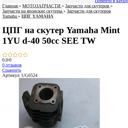
Перейти в катал
Главная
»
МОТОЗАПЧАСТИ
»
Запчасти для скутеров
»
Запчасти на японские скутеры
»
Запчасти для скутеров
Yamaha
»
ЦПГ YAMAHA
ЦПГ на скутер Yamaha Mint
1YU d-40 50cc SEE TW
0.0
/
0
0 отзывов
Сравнить
Артикул: UG6524