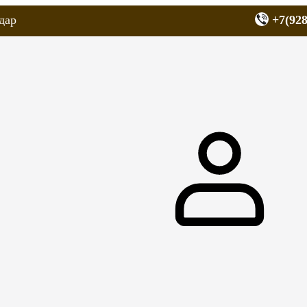
дар
+7(928
еров
Запчасти для мопедов
Покрышки для скутеров
МОТОЗЕРКА