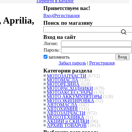
Перейти в каталог
Приветствуем вас
!
Вход
|
Регистрация
Aprilia,
Поиск по магазину
Вход на сайт
Логин:
Пароль:
запомнить
Забыл пароль
|
Регистрация
Категории раздела
МОТОЗАПЧАСТИ
(6712)
МОТОМАСЛА
(230)
МОТОРЕЗИНА
(628)
МОТОРАСХОДНИКИ
(679)
МОТОАКСЕССУАРЫ
(176)
МОТО АККУМУЛЯТОРЫ
(128)
МОТОЭКИПИРОВКА
(52)
АВТОМАСЛА
(242)
АВТОХИМИЯ
(331)
АВТОЗАПЧАСТИ
(972)
МОТОТЕХНИКА
(11)
АКЦИИ и СКИДКИ
(96)
АРХИВ ТОВАРОВ
(1812)