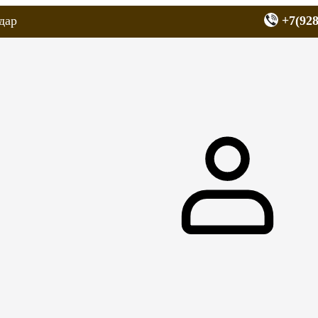
дар
+7(928
еров
Запчасти для мопедов
Покрышки для скутеров
МОТОЗЕРКА