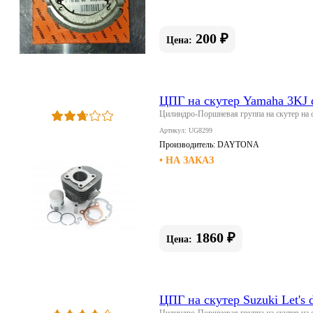
200 ₽
Цена:
ЦПГ на скутер Yamaha 3KJ d
Цилиндро-Поршневая группа на скутер на с
Артикул: UG8299
Производитель:
DAYTONA
• НА ЗАКАЗ
1860 ₽
Цена:
ЦПГ на скутер Suzuki Let's 
Цилиндро-Поршневая группа на скутер на ск