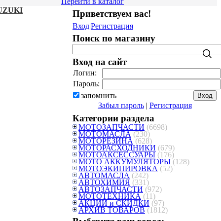
Перейти в каталог
UZUKI
Приветствуем вас
!
Вход
|
Регистрация
Поиск по магазину
Вход на сайт
Логин:
Пароль:
запомнить
Забыл пароль
|
Регистрация
Категории раздела
МОТОЗАПЧАСТИ
(6698)
МОТОМАСЛА
(230)
МОТОРЕЗИНА
(628)
МОТОРАСХОДНИКИ
(679)
МОТОАКСЕССУАРЫ
(176)
МОТО АККУМУЛЯТОРЫ
(128)
МОТОЭКИПИРОВКА
(52)
АВТОМАСЛА
(242)
АВТОХИМИЯ
(331)
АВТОЗАПЧАСТИ
(972)
МОТОТЕХНИКА
(11)
АКЦИИ и СКИДКИ
(97)
АРХИВ ТОВАРОВ
(1812)