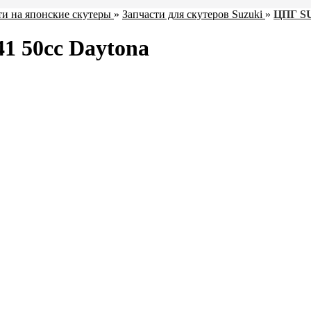
ти на японские скутеры
»
Запчасти для скутеров Suzuki
»
ЦПГ S
41 50cc Daytona