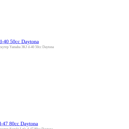
-40 50cc Daytona
кутер Yamaha 3KJ d-40 50cc Daytona
d-47 80cc Daytona
утер Suzuki Let's d-47 80cc Daytona