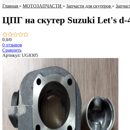
Главная
»
МОТОЗАПЧАСТИ
»
Запчасти для скутеров
»
Запчас
ЦПГ на скутер Suzuki Let's d-
0.0
/
0
0 отзывов
Сравнить
Артикул: UG8305