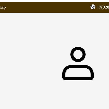
дар
+7(928
еров
Запчасти для мопедов
Покрышки для скутеров
МОТОЗЕРКА