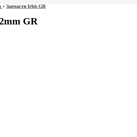
в
»
Запчасти Irbis GR
252mm GR