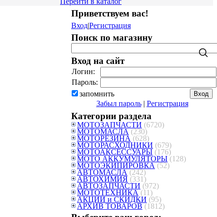
Перейти в каталог
Приветствуем вас
!
Вход
|
Регистрация
Поиск по магазину
Вход на сайт
Логин:
Пароль:
запомнить
Забыл пароль
|
Регистрация
Категории раздела
МОТОЗАПЧАСТИ
(6720)
МОТОМАСЛА
(230)
МОТОРЕЗИНА
(628)
МОТОРАСХОДНИКИ
(679)
МОТОАКСЕССУАРЫ
(176)
МОТО АККУМУЛЯТОРЫ
(128)
МОТОЭКИПИРОВКА
(52)
АВТОМАСЛА
(242)
АВТОХИМИЯ
(331)
АВТОЗАПЧАСТИ
(972)
МОТОТЕХНИКА
(11)
АКЦИИ и СКИДКИ
(95)
АРХИВ ТОВАРОВ
(1812)