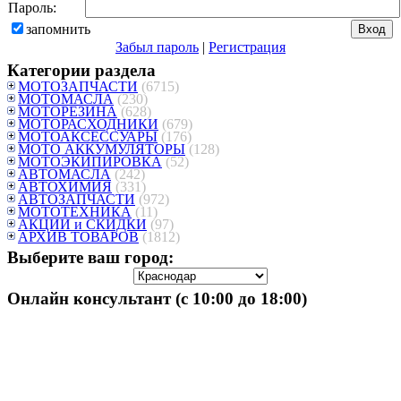
Пароль:
запомнить
Забыл пароль
|
Регистрация
Категории раздела
МОТОЗАПЧАСТИ
(6715)
МОТОМАСЛА
(230)
МОТОРЕЗИНА
(628)
МОТОРАСХОДНИКИ
(679)
МОТОАКСЕССУАРЫ
(176)
МОТО АККУМУЛЯТОРЫ
(128)
МОТОЭКИПИРОВКА
(52)
АВТОМАСЛА
(242)
АВТОХИМИЯ
(331)
АВТОЗАПЧАСТИ
(972)
МОТОТЕХНИКА
(11)
АКЦИИ и СКИДКИ
(97)
АРХИВ ТОВАРОВ
(1812)
Выберите ваш город:
Онлайн консультант (с 10:00 до 18:00)