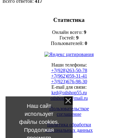
Всего ответов:
417
Статистика
Онлайн всего:
9
Гостей:
9
Пользователей:
0
Наши телефоны:
+7(928)263-50-78
+7(962)059-31-41
+7(923)676-98-30
E-mail для связи:
krd@oilshop55.ru
oilshop55@mail.ru
Наш сайт
Пользовательсткое
использует
соглашение
файлы cookies.
Политика обработки
Продолжая
персональных данных
просмотр