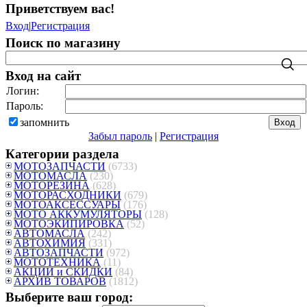
Приветствуем вас
!
Вход
|
Регистрация
Поиск по магазину
Вход на сайт
Логин:
Пароль:
запомнить
Забыл пароль
|
Регистрация
Категории раздела
МОТОЗАПЧАСТИ
(6733)
МОТОМАСЛА
(230)
МОТОРЕЗИНА
(628)
МОТОРАСХОДНИКИ
(679)
МОТОАКСЕССУАРЫ
(176)
МОТО АККУМУЛЯТОРЫ
(128)
МОТОЭКИПИРОВКА
(52)
АВТОМАСЛА
(242)
АВТОХИМИЯ
(331)
АВТОЗАПЧАСТИ
(972)
МОТОТЕХНИКА
(11)
АКЦИИ и СКИДКИ
(84)
АРХИВ ТОВАРОВ
(1812)
Выберите ваш город: