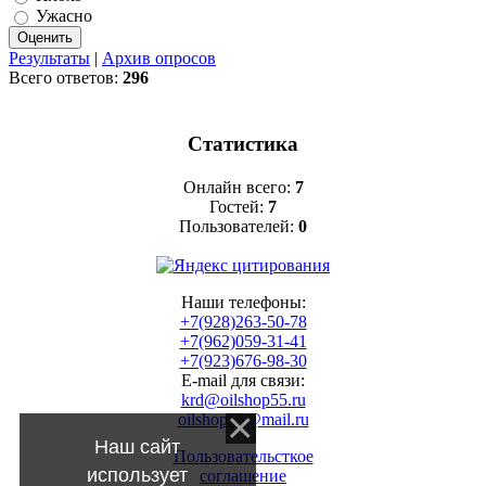
Ужасно
Результаты
|
Архив опросов
Всего ответов:
296
Статистика
Онлайн всего:
7
Гостей:
7
Пользователей:
0
Наши телефоны:
+7(928)263-50-78
+7(962)059-31-41
+7(923)676-98-30
E-mail для связи:
krd@oilshop55.ru
oilshop55@mail.ru
Наш сайт
Пользовательсткое
использует
соглашение