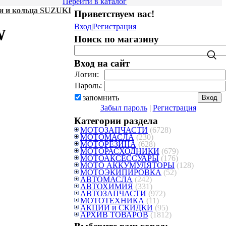
Перейти в каталог
 и кольца SUZUKI
Приветствуем вас
!
Вход
|
Регистрация
W
Поиск по магазину
Вход на сайт
Логин:
Пароль:
запомнить
Забыл пароль
|
Регистрация
Категории раздела
МОТОЗАПЧАСТИ
(6728)
МОТОМАСЛА
(230)
МОТОРЕЗИНА
(628)
МОТОРАСХОДНИКИ
(679)
МОТОАКСЕССУАРЫ
(176)
МОТО АККУМУЛЯТОРЫ
(128)
МОТОЭКИПИРОВКА
(52)
АВТОМАСЛА
(242)
АВТОХИМИЯ
(331)
АВТОЗАПЧАСТИ
(972)
МОТОТЕХНИКА
(11)
АКЦИИ и СКИДКИ
(95)
АРХИВ ТОВАРОВ
(1812)