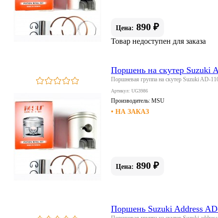
890 ₽
Цена:
Товар недоступен для заказа
Поршень на скутер Suzuki A
Поршневая группа на скутер Suzuki AD-110
Артикул: UG3986
Производитель:
MSU
• НА ЗАКАЗ
890 ₽
Цена:
Поршень Suzuki Address A
Поршневая группа на скутер Suzuki addre