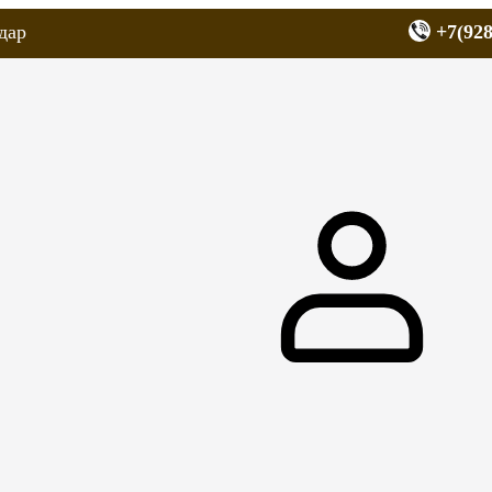
дар
+7(928
еров
Запчасти для мопедов
Покрышки для скутеров
МОТОЗЕРКА