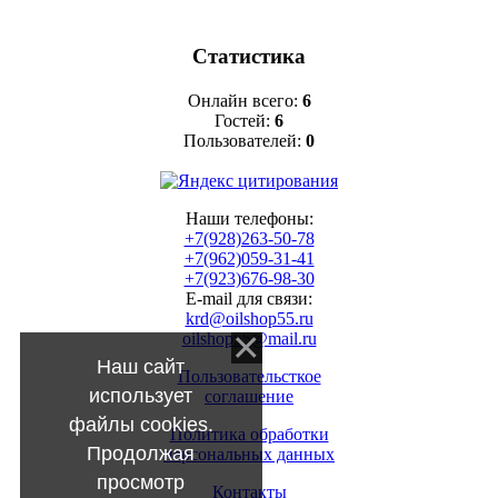
Статистика
Онлайн всего:
6
Гостей:
6
Пользователей:
0
Наши телефоны:
+7(928)263-50-78
+7(962)059-31-41
+7(923)676-98-30
E-mail для связи:
krd@oilshop55.ru
oilshop55@mail.ru
Наш сайт
Пользовательсткое
использует
соглашение
файлы cookies.
Политика обработки
Продолжая
персональных данных
просмотр
Контакты