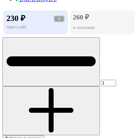
260 ₽
230 ₽
i
через сайт
в магазине