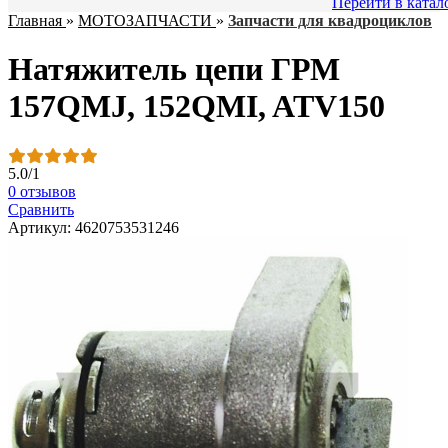
Перейти в катал
Главная
»
МОТОЗАПЧАСТИ
»
Запчасти для квадроциклов
Натяжитель цепи ГРМ
157QMJ, 152QMI, ATV150
5.0
/
1
0 отзывов
Сравнить
Артикул: 4620753531246