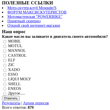
ПОЛЕЗНЫЕ ССЫЛКИ
Мото-скутер-клуб Mosquito'S
ФОРУМ МАКСИСКУТЕРИСТОВ
Мотомастерская "POWERBIKE"
Приятный сюрприз
Открой свой интернет-магазин
Наш опрос
Какое масло вы заливаете в двигатель своего автомобиля?
MOBIL
MOTUL
MANNOL
CASTROL
ELF
ZIC
XADO
ESSO
LIQUI MOLY
SHELL
ENEOS
Другое.....
Результаты
|
Архив опросов
Всего ответов:
879