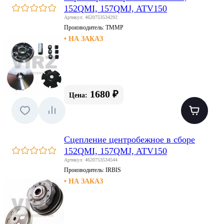
152QMI, 157QMJ, ATV150
Артикул: 4620753534292
Производитель:
TMMP
• НА ЗАКАЗ
1680 ₽
Цена:
Сцепление центробежное в сборе
152QMI, 157QMJ, ATV150
Артикул: 4620753534544
Производитель:
IRBIS
• НА ЗАКАЗ