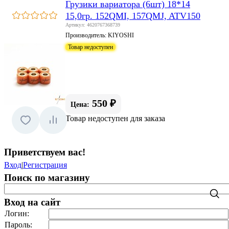
Грузики вариатора (6шт) 18*14
15,0гр. 152QMI, 157QMJ, ATV150
Артикул: 4620767368739
Производитель:
KIYOSHI
Товар недоступен
550 ₽
Цена:
Товар недоступен для заказа
Приветствуем вас
!
Вход
|
Регистрация
Поиск по магазину
Вход на сайт
Логин:
Пароль: