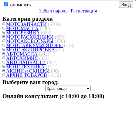
запомнить
Забыл пароль
|
Регистрация
Категории раздела
МОТОЗАПЧАСТИ
(6709)
МОТОМАСЛА
(230)
МОТОРЕЗИНА
(628)
МОТОРАСХОДНИКИ
(679)
МОТОАКСЕССУАРЫ
(176)
МОТО АККУМУЛЯТОРЫ
(128)
МОТОЭКИПИРОВКА
(52)
АВТОМАСЛА
(242)
АВТОХИМИЯ
(331)
АВТОЗАПЧАСТИ
(972)
МОТОТЕХНИКА
(11)
АКЦИИ и СКИДКИ
(96)
АРХИВ ТОВАРОВ
(1812)
Выберите ваш город:
Онлайн консультант (с 10:00 до 18:00)