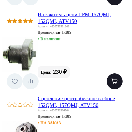
Натяжитель цепи ГРМ 157QMJ,
152QMI, ATV150
Артикул: 4620753531246
Производитель:
IRBIS
• В наличии
230 ₽
Цена:
Сцепление центробежное в сборе
152QMI, 157QMJ, ATV150
Артикул: 4620753534544
Производитель:
IRBIS
• НА ЗАКАЗ