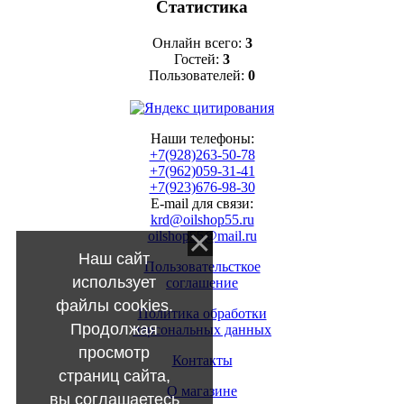
Статистика
Онлайн всего:
3
Гостей:
3
Пользователей:
0
Наши телефоны:
+7(928)263-50-78
+7(962)059-31-41
+7(923)676-98-30
E-mail для связи:
krd@oilshop55.ru
oilshop55@mail.ru
Наш сайт
Пользовательсткое
использует
соглашение
файлы cookies.
Политика обработки
Продолжая
персональных данных
просмотр
Контакты
страниц сайта,
О магазине
вы соглашаетесь