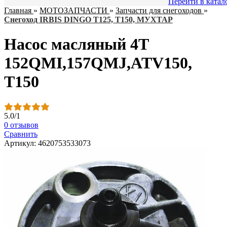
Перейти в катал
Главная
»
МОТОЗАПЧАСТИ
»
Запчасти для снегоходов
»
Снегоход IRBIS DINGO T125, Т150, МУХТАР
Насос масляный 4Т
152QMI,157QMJ,ATV150,
T150
5.0
/
1
0 отзывов
Сравнить
Артикул: 4620753533073