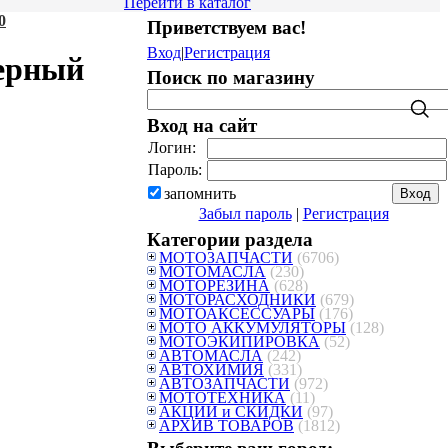
Перейти в каталог
0
Приветствуем вас
!
Вход
|
Регистрация
черный
Поиск по магазину
Вход на сайт
Логин:
Пароль:
запомнить
Забыл пароль
|
Регистрация
Категории раздела
МОТОЗАПЧАСТИ
(6706)
МОТОМАСЛА
(230)
МОТОРЕЗИНА
(628)
МОТОРАСХОДНИКИ
(679)
МОТОАКСЕССУАРЫ
(176)
МОТО АККУМУЛЯТОРЫ
(128)
МОТОЭКИПИРОВКА
(52)
АВТОМАСЛА
(242)
АВТОХИМИЯ
(331)
АВТОЗАПЧАСТИ
(972)
МОТОТЕХНИКА
(11)
АКЦИИ и СКИДКИ
(97)
АРХИВ ТОВАРОВ
(1812)