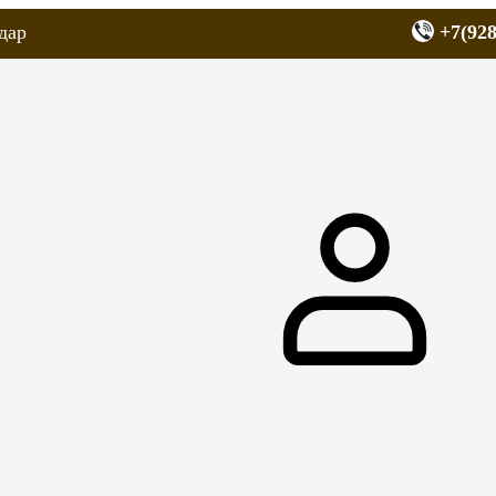
дар
+7(928
еров
Запчасти для мопедов
Покрышки для скутеров
МОТОЗЕРКА