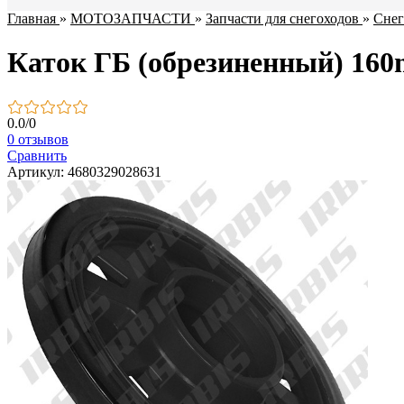
Главная
»
МОТОЗАПЧАСТИ
»
Запчасти для снегоходов
»
Снег
Каток ГБ (обрезиненный) 160
0.0
/
0
0 отзывов
Сравнить
Артикул: 4680329028631