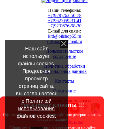
Наши телефоны:
+7(928)263-50-78
+7(962)059-31-41
+7(923)676-98-30
E-mail для связи:
krd@oilshop55.ru
oilshop55@mail.ru
Наш сайт
Пользовательсткое
использует
соглашение
файлы cookies.
Политика обработки
Продолжая
персональных данных
просмотр
Контакты
страниц сайта,
О магазине
вы соглашаетесь
с
Политикой
МЫ в социальных сетях:
Уважаемые клиенты !!!
использования
Оформляйте заказы через наш сайт для резервирования
файлов cookies
.
товара на складе!
Оформить заказ можно без регистрации на сайте.