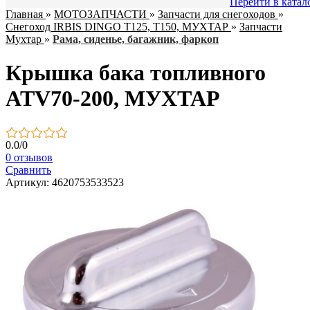
Перейти в катал
Главная
»
МОТОЗАПЧАСТИ
»
Запчасти для снегоходов
»
Снегоход IRBIS DINGO T125, Т150, МУХТАР
»
Запчасти
Мухтар
»
Рама, сиденье, багажник, фаркоп
Крышка бака топливного
ATV70-200, МУХТАР
0.0
/
0
0 отзывов
Сравнить
Артикул: 4620753533523