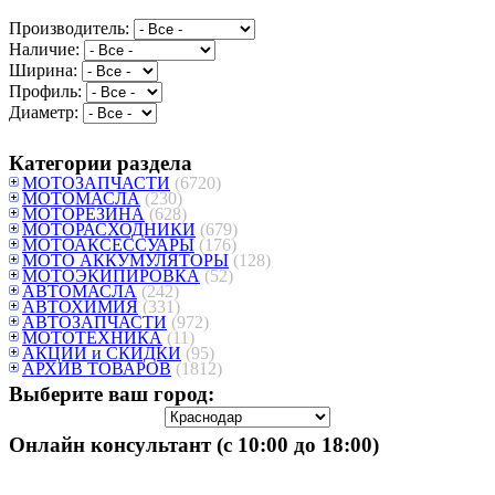
Производитель:
Наличие:
Ширина:
Профиль:
Диаметр:
Категории раздела
МОТОЗАПЧАСТИ
(6720)
МОТОМАСЛА
(230)
МОТОРЕЗИНА
(628)
МОТОРАСХОДНИКИ
(679)
МОТОАКСЕССУАРЫ
(176)
МОТО АККУМУЛЯТОРЫ
(128)
МОТОЭКИПИРОВКА
(52)
АВТОМАСЛА
(242)
АВТОХИМИЯ
(331)
АВТОЗАПЧАСТИ
(972)
МОТОТЕХНИКА
(11)
АКЦИИ и СКИДКИ
(95)
АРХИВ ТОВАРОВ
(1812)
Выберите ваш город:
Онлайн консультант (с 10:00 до 18:00)