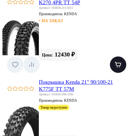
K270 4PR TT 54P
Артикул: 010026-211-0311
Производитель:
KENDA
• НА ЗАКАЗ
12430 ₽
Цена:
Покрышка Kenda 21" 90/100-21
K775F TT 57M
Артикул: 010026-208-3196
Производитель:
KENDA
Товар недоступен