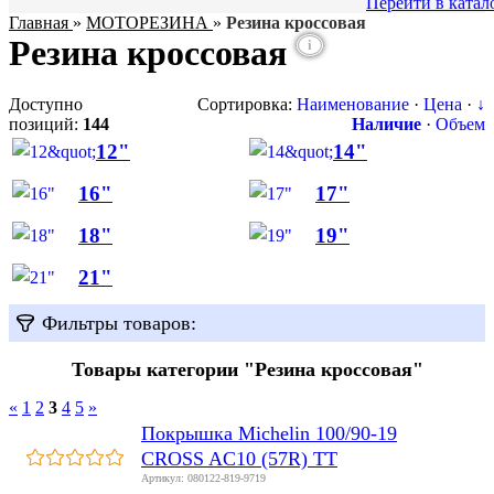
Перейти в катал
Главная
»
МОТОРЕЗИНА
»
Резина кроссовая
Резина кроссовая
i
Доступно
Сортировка:
Наименование
·
Цена
·
↓
позиций
:
144
Наличие
·
Объем
12"
14"
16"
17"
18"
19"
21"
Фильтры товаров:
Товары категории "Резина кроссовая"
«
1
2
3
4
5
»
Покрышка Michelin 100/90-19
CROSS AC10 (57R) TT
Артикул: 080122-819-9719