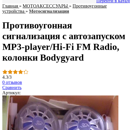
Перейти в катал
Главная
»
МОТОАКСЕССУАРЫ
»
Противоугонные
устройства
»
Мотосигнализации
Противоугонная
сигнализация с автозапуском
MP3-player/Hi-Fi FM Radio,
колонки Bodygyard
4.3
/
3
0 отзывов
Сравнить
Артикул: