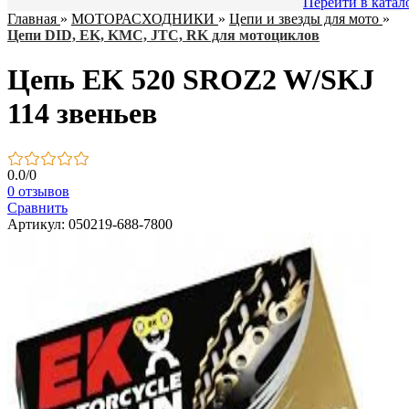
Перейти в катал
Главная
»
МОТОРАСХОДНИКИ
»
Цепи и звезды для мото
»
Цепи DID, EK, KMC, JTC, RK для мотоциклов
Цепь EK 520 SROZ2 W/SKJ
114 звеньев
0.0
/
0
0 отзывов
Сравнить
Артикул: 050219-688-7800