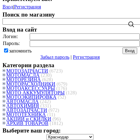
Вход
|
Регистрация
Поиск по магазину
Вход на сайт
Логин:
Пароль:
запомнить
Забыл пароль
|
Регистрация
Категории раздела
МОТОЗАПЧАСТИ
(6723)
МОТОМАСЛА
(230)
МОТОРЕЗИНА
(628)
МОТОРАСХОДНИКИ
(679)
МОТОАКСЕССУАРЫ
(176)
МОТО АККУМУЛЯТОРЫ
(128)
МОТОЭКИПИРОВКА
(52)
АВТОМАСЛА
(242)
АВТОХИМИЯ
(331)
АВТОЗАПЧАСТИ
(972)
МОТОТЕХНИКА
(11)
АКЦИИ и СКИДКИ
(96)
АРХИВ ТОВАРОВ
(1812)
Выберите ваш город: