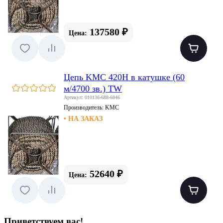
137580 ₽
Цена:
Цепь KMC 420H в катушке (60
м/4700 зв.) TW
Артикул: 010136-688-6846
Производитель:
KMC
• НА ЗАКАЗ
52640 ₽
Цена:
Приветствуем вас
!