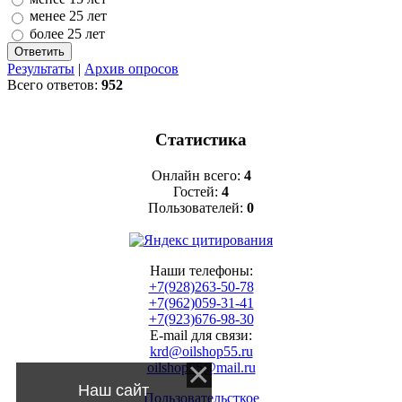
менее 25 лет
более 25 лет
Результаты
|
Архив опросов
Всего ответов:
952
Статистика
Онлайн всего:
4
Гостей:
4
Пользователей:
0
Наши телефоны:
+7(928)263-50-78
+7(962)059-31-41
+7(923)676-98-30
E-mail для связи:
krd@oilshop55.ru
oilshop55@mail.ru
Наш сайт
Пользовательсткое