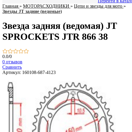
Перейти в катал
Главная
»
МОТОРАСХОДНИКИ
»
Цепи и звезды для мото
»
Звезды JT задние (ведомые)
Звезда задняя (ведомая) JT
SPROCKETS JTR 866 38
0.0
/
0
0 отзывов
Сравнить
Артикул: 160108-687-4123