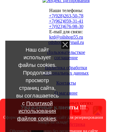
Наши телефоны:
+7(928)263-50-78
+7(962)059-31-41
+7(923)676-98-30
E-mail для связи:
krd@oilshop55.ru
oilshop55@mail.ru
Наш сайт
Пользовательсткое
использует
соглашение
файлы cookies.
Политика обработки
Продолжая
персональных данных
просмотр
Контакты
страниц сайта,
О магазине
вы соглашаетесь
с
Политикой
МЫ в социальных сетях:
Уважаемые клиенты !!!
использования
Оформляйте заказы через наш сайт для резервирования
файлов cookies
.
товара на складе!
Оформить заказ можно без регистрации на сайте.