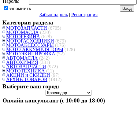
Пароль:
запомнить
Забыл пароль
|
Регистрация
Категории раздела
МОТОЗАПЧАСТИ
(6705)
МОТОМАСЛА
(230)
МОТОРЕЗИНА
(628)
МОТОРАСХОДНИКИ
(679)
МОТОАКСЕССУАРЫ
(176)
МОТО АККУМУЛЯТОРЫ
(128)
МОТОЭКИПИРОВКА
(52)
АВТОМАСЛА
(242)
АВТОХИМИЯ
(331)
АВТОЗАПЧАСТИ
(972)
МОТОТЕХНИКА
(11)
АКЦИИ и СКИДКИ
(97)
АРХИВ ТОВАРОВ
(1812)
Выберите ваш город:
Онлайн консультант (с 10:00 до 18:00)