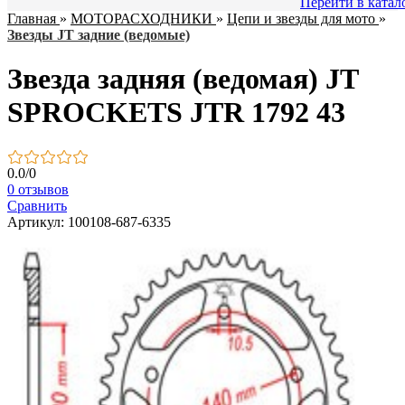
Перейти в катал
Главная
»
МОТОРАСХОДНИКИ
»
Цепи и звезды для мото
»
Звезды JT задние (ведомые)
Звезда задняя (ведомая) JT
SPROCKETS JTR 1792 43
0.0
/
0
0 отзывов
Сравнить
Артикул: 100108-687-6335