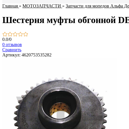
Главная
»
МОТОЗАПЧАСТИ
»
Запчасти для мопедов Альфа Де
Шестерня муфты обгонной D
0.0
/
0
0 отзывов
Сравнить
Артикул: 4620753535282