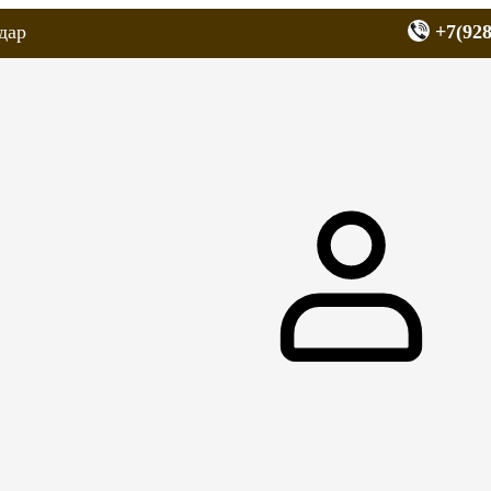
дар
+7(928
еров
Запчасти для мопедов
Покрышки для скутеров
МОТОЗЕРКА