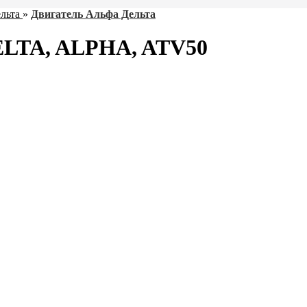
льта
»
Двигатель Альфа Дельта
ELTA, ALPHA, ATV50