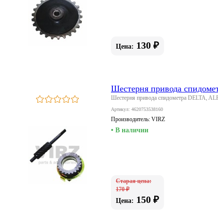
130 ₽
Цена:
Шестерня привода спидом
Шестерня привода спидометра DELTA, A
Артикул: 4620753538160
Производитель:
VIRZ
• В наличии
Старая цена:
170 ₽
150 ₽
Цена: