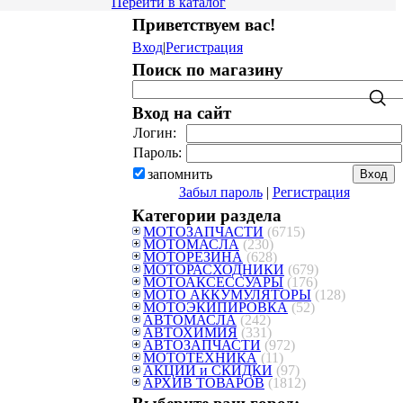
Перейти в каталог
Приветствуем вас
!
Вход
|
Регистрация
Поиск по магазину
Вход на сайт
Логин:
Пароль:
запомнить
Забыл пароль
|
Регистрация
Категории раздела
МОТОЗАПЧАСТИ
(6715)
МОТОМАСЛА
(230)
МОТОРЕЗИНА
(628)
МОТОРАСХОДНИКИ
(679)
МОТОАКСЕССУАРЫ
(176)
МОТО АККУМУЛЯТОРЫ
(128)
МОТОЭКИПИРОВКА
(52)
АВТОМАСЛА
(242)
АВТОХИМИЯ
(331)
АВТОЗАПЧАСТИ
(972)
МОТОТЕХНИКА
(11)
АКЦИИ и СКИДКИ
(97)
АРХИВ ТОВАРОВ
(1812)