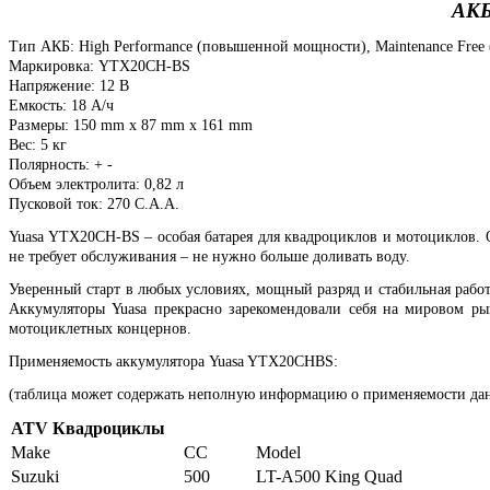
АКБ
Тип АКБ: High Performance (повышенной мощности), Maintenance Free
Маркировка: YTX20CH-BS
Напряжение: 12 В
Емкость: 18 А/ч
Размеры: 150 mm x 87 mm x 161 mm
Вес: 5 кг
Полярность: + -
Объем электролита: 0,82 л
Пусковой ток: 270 C.A.A.
Yuasa YTX20CH-BS – особая батарея для квадроциклов и мотоциклов.
не требует обслуживания – не нужно больше доливать воду.
Уверенный старт в любых условиях, мощный разряд и стабильная работ
Аккумуляторы Yuasa прекрасно зарекомендовали себя на мировом р
мотоциклетных концернов.
Применяемость аккумулятора Yuasa YTX20CHBS:
(таблица может содержать неполную информацию о применяемости дан
ATV Квадроциклы
Make
CC
Model
Suzuki
500
LT-A500 King Quad