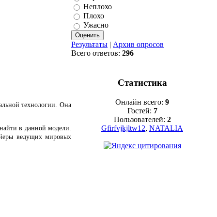
Неплохо
Плохо
Ужасно
Результаты
|
Архив опросов
Всего ответов:
296
Статистика
Онлайн всего:
9
альной технологии. Она
Гостей:
7
Пользователей:
2
Gfirfvjkjltw12
,
NATALIA
 найти в данной модели.
вейеры ведущих мировых